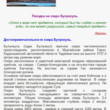
Поездка на озеро Булункуль.
«Хотя в мире нет предмета, который был бы слабее и нежнее
воды, но она может разрушить самый твердый предмет»
Лаоцзы.
Достопримечательности озера Булункуль.
Булункуль (тадж. Булункул) пресное озеро тектонического
происхождения, расположенное в Мургабском районе Горно-
Бадахшанской автономной области Таджикистана на высоте 3737,4
метра над уровнем моря.
Озеро расположено в широтной межгорной впадине образованной
хребтом, на севере - Северо-Аличурским и на юго-востоке горным
хребтом Багчагир. На востоке за горами Ган начинается
Аличурская долина.
Основное питание озера обеспечивается за счёт реки Койтезак и в
малой степени многочисленными родниками на берегах. В озеро
впадает река Иссыкбулок, образующая заболоченную дельту. На
южном берегу находится родник Суок.
Озеро Булункуль соединён протокой с соседним
озером Яшилькуль находящимся на северо-востоке в 2
километрах. Общая площадь акватории озера Булункуль 3,4
километра квадратных. Максимальная глубина озера 2 метра,
прозрачность воды более 1 метра.
Длина озера 3453 метра,. ширина в средней части 1183 метра. В