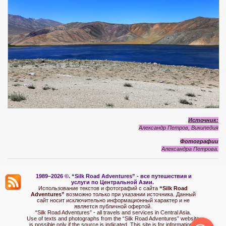
Источник:
Александр Петров, Википедия
Фотографии
Александра Петрова.
1989–2026 ©.
“Silk Road Adventures” - вс
е путешествия и
услуги по Центральной Азии.
Использование текстов и фотографий с сайта
“Silk Road
Adventures”
возможно только при указании источника. Данный
сайт носит исключительно информационный характер и не
является публичной офертой.
“Silk Road Adventures” - all travels and services in Central Asia.
Use of texts and photographs from the “Silk Road Adventures” website
is possible only if the source is indicated. This site is for informational