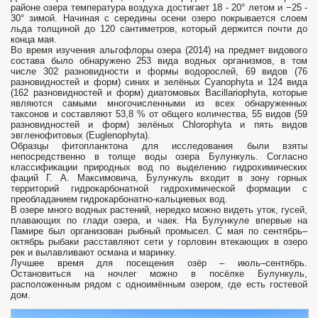
районе озера температура воздуха достигает 18 - 20° летом и −25 -
30° зимой. Начиная с середины осени озеро покрывается слоем
льда толщиной до 120 сантиметров, который держится почти до
конца мая.
Во время изучения альгофлоры озера (2014) на предмет видового
состава было обнаружено 253 вида водных организмов, в том
числе 302 разновидности и формы водорослей, 69 видов (76
разновидностей и форм) синих и зелёных Cyanophyta и 124 вида
(162 разновидностей и форм) диатомовых Bacillariophyta, которые
являются самыми многочисленными из всех обнаруженных
таксонов и составляют 53,8 % от общего количества, 55 видов (59
разновидностей и форм) зелёных Chlorophyta и пять видов
эвгленофитовых (Euglenophyta).
Образцы фитопланктона для исследования были взяты
непосредственно в толще воды озера Булункуль. Согласно
классификации природных вод по выделению гидрохимических
фаций Г. А. Максимовича, Булункуль входит в зону горных
территорий гидрокарбонатной гидрохимической формации с
преобладанием гидрокарбонатно-кальциевых вод.
В озере много водных растений, нередко можно видеть уток, гусей,
плавающих по глади озера, и чаек. На Булункуле впервые на
Памире был организован рыбный промысел. С мая по сентябрь–
октябрь рыбаки расставляют сети у горловин втекающих в озеро
рек и вылавливают османа и маринку.
Лучшее время для посещения озёр – июль–сентябрь.
Остановиться на ночлег можно в посёлке Булункуль,
расположенным рядом с одноимённым озером, где есть гостевой
дом.