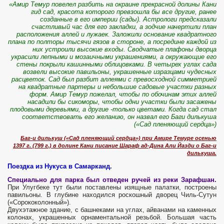
«Амир Темур повелел разбить на окраине прекрасной долины Кани
гид сад, красота которого превзошла бы все другие, ранее
созданные в его империи (сады). Астрологи предсказали
счастливый час для его закладки, а зодчие начертили план
расположения аллей и лужаек. Заложили основание квадратного
плана по полторы тысячи гязов в стороне, а посредине каждой из
них устроили высокие входы. Сводчатые плафоны дворца
украсили лепными и мозаичными украшениями, а окружающие его
стены покрыли кашинными облицовками. В четырех углах сада
возвели высокие павильоны, украшенные изразцами чудесных
расцветок. Сад был разбит аллеями с превосходной симметрией
на квадратные партеры и небольшие садовые участки разных
форм. Амир Темур пожелал, чтобы по обочинам этих аллей
насадили бы сикоморы, чтобы одни участки были засажены
плодовыми деревьями, а другие -только цветами. Когда сад стал
соответствовать его желанию, он назвал его Баги дилькуша
(«Сад пленяющий сердца»)
Баг-и дилькуш («Сад пленяющий сердца») при Амире Темуре осенью
1397 г. (799 г.) в долине Кани писание Шараф ад-Дина Али Йазди о Баг-и
дилькуша.
Поездка из Нукуса в Самарканд.
Специально для парка был отведен ручей из реки Зарафшан.
При Улугбеке тут были поставлены изящные палатки, построены
павильоны. В глубине находился роскошный дворец Чиль-Сутун
(«Сорококолонный»).
Двухэтажное здание, с башнеками на углах, айванами на каменных
колонах, украшенных орнаментальной резьбой. Большая часть