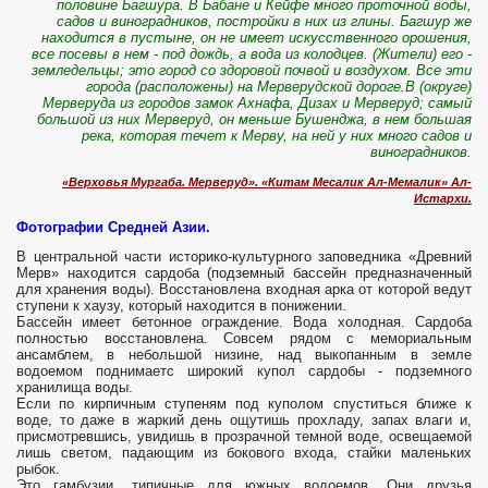
половине Багшура. В Бабане и Кейфе много проточной воды,
садов и виноградников, постройки в них из глины. Багшур же
находится в пустыне, он не имеет искусственного орошения,
все посевы в нем - под дождь, а вода из колодцев. (Жители) его -
земледельцы; это город со здоровой почвой и воздухом. Все эти
города (расположены) на Мерверудской дороге.В (округе)
Мерверуда из городов замок Ахнафа, Дизах и Мерверуд; самый
большой из них Мерверуд, он меньше Бушенджа, в нем большая
река, которая течет к Мерву, на ней у них много садов и
виноградников.
«Верховья Мургаба. Мерверуд». «Китам Месалик Ал-Мемалик» Ал-
Истархи.
Фотографии Средней Азии.
В центральной части историко-культурного заповедника «Древний
Мерв» находится сардоба (подземный бассейн предназначенный
для хранения воды). Восстановлена входная арка от которой ведут
ступени к хаузу, который находится в понижении.
Бассейн имеет бетонное ограждение. Вода холодная. Сардоба
полностью восстановлена. Совсем рядом с мемориальным
ансамблем, в небольшой низине, над выкопанным в земле
водоемом поднимаетс широкий купол сардобы - подземного
хранилища воды.
Если по кирпичным ступеням под куполом спуститься ближе к
воде, то даже в жаркий день ощутишь прохладу, запах влаги и,
присмотревшись, увидишь в прозрачной темной воде, освещаемой
лишь светом, падающим из бокового входа, стайки маленьких
рыбок.
Это гамбузии, типичные для южных водоемов. Они друзья