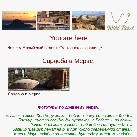
You are here
Home
»
Марыйский велаят. Султан кала городище.
Сардоба в Мерве.
Сардоба в Мерве.
Фототуры по древнему Мерву.
«Главный город Кендж-рустака - Бабан, к нему относятся Кейф и
Багшур; султан его (Кендж-рустака) - в Бабане, и он самый
большой из этих городов. Бабан больше Бушенджа, а
Багшур (Багшур лежал на р. Кушк, около современной станции
Кала-и-Маур подобен по величине Бушенджу, Кейф же подобен