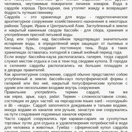
человека, неутомимые пожиратели личинок комаров. Вода в
сардобе хороша. Прохладная, она утоляет жажду и возвращает
бодрость путешественнику.
Сардоба – это хранилище для воды - гидротехническое
архитектурное сооружение хозяйственного назначения в некоторых
районах Турции, Ирана и Центральной Азии. Заглубленный в землю
и накрытый каменным сводом бассейн - для сбора, хранения и
употребления пресной питьевой воды.
Свод или гумбаз над бассейном предотвращал значительное
испарение воды, в определённой мере защищал от пылевых и
песчаных бурь, создавал постоянную тень. Вода в таких
хранилищах оставалась холодной в самый знойный период года.
Если вокруг бассейна-хауза располагалась галерея, тогда сардоб
служил местом отдыха и сна в тени под сводами купола. В городах
и селениях сардобы располагались на больших площадях и
в дворцах правителей.
Как архитектурное сооружение, сардоб обычно представлял собою
углубленный в землю бассейн-хауз полусферической формы с
галереей или без неё, накрытый полусферическим куполом с
одним или несколькими входами внутрь сооружения.
Правильнее употреблять термин сардоб, так же
как кяриз, арык, хауз, рабат. Термин - сложносоставное слово,
состоящее из двух частей: на персидском языке sard - «холодный»
и âb - «вода». Сардоб заполнялся дождевыми и талыми водами,
иногда водами из каналов или ручьев, зачастую они сооружались
на пути следования подземных каналов кяризов.
Часто сардоб сооружались при караван-сараях на сухопутных
торговых путях для отдыха и удовлетворения потребностей в воде
для человека и животных. Гумбаз - сферический купол сардоба
служил также хорошим ориентиром и на плоских равнинах был