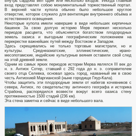
Внутрь сардоба вел один или несколько входов. Иногда главный
вход представлял собою монументальный торжественный портал.
В верхней части купола обычно было небольшое круглое
отверстие, которое служило для вентиляции внутреннего объёма и
естественного освещения.
Некоторые купола имели навершие в виде небольших кирпичных
башенок За свою долгую историю Мерв пережил несколько
периодов расцвета, что объясняется богатством плодородных
земель оазиса и выгодным географическим положением на
перекрестке важнейших путей между Востоком и Западом.
Здесь скрещивались не только торговые магистрали, но и
культуры. Среднеазиатские, эллинистические, ирано-
месопотамские, индийские культурные веяния оставили свой след
на этой древней земле.
Одним из самых ярких периодов истории Мерва являлся III век до
н. э. Антиох Сотер, ставший с 292 года до н. э. соправителем
своего отца Селевка, основал здесь город, названный им в свою
честь Антиохией Маргианской (ныне городище Гяур-Кала).
Чтобы защитить эти плодородные земли от набегов кочевников с
севера, Антиох, по свидетельству античного географа и историка
Страбона, распорядился возвести вокруг всего оазиса стену
протяженностью 1500 стадий (236 км).
Эта стена заметна и сейчас в виде небольшого вала.