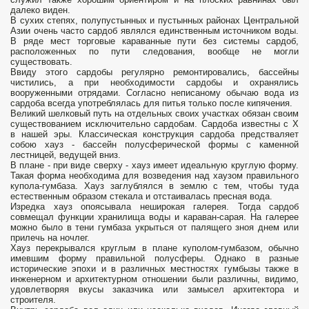
далеко виден.
В сухих степях, полупустынных и пустынных районах Центральной
Азии очень часто сардоб являлся единственным источником воды.
В ряде мест торговые караванные пути без системы сардоб,
расположенных по пути следования, вообще не могли
существовать.
Ввиду этого сардобы регулярно ремонтировались, бассейны
чистились, а при необходимости сардобы и охранялись
вооруженными отрядами. Согласно неписаному обычаю вода из
сардоба всегда употреблялась для питья только после кипячения.
Великий шелковый путь на отдельных своих участках обязан своим
существованием исключительно сардобам. Сардоба известны с X
в нашей эры. Классическая конструкция сардоба предстваляет
собою хауз - бассейн полусферической формы с каменной
лестницей, ведущей вниз.
В плане - при виде сверху - хауз имеет идеальную круглую форму.
Такая форма необходима для возведения над хаузом правильного
купола-гумбаза. Хауз заглублялся в землю с тем, чтобы туда
естественным образом стекала и отстаивалась пресная вода.
Изредка хауз опоясывала неширокая галерея. Тогда сардоб
совмещал функции хранилища воды и караван-сарая. На галерее
можно было в тени гумбаза укрыться от палящего зноя днем или
прилечь на ночлег.
Хауз перекрывался круглым в плане куполом-гумбазом, обычно
имевшим форму правильной полусферы. Однако в разные
исторические эпохи и в различных местностях гумбызы также в
инженерном и архитектурном отношении были различны, видимо,
удовлетворяя вкусы заказчика или замысел архитектора и
строителя.