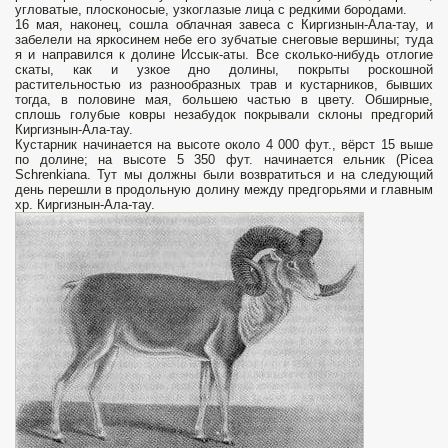
угловатые, плосконосые, узкоглазые лица с редкими бородами.
16 мая, наконец, сошла облачная завеса с Киргизнын-Ала-тау, и
забелели на яркосинем небе его зубчатые снеговые вершины; туда
я и направился к долине Иссык-аты. Все сколько-нибудь отлогие
скаты, как и узкое дно долины, покрыты роскошной
растительностью из разнообразных трав и кустарников, бывших
тогда, в половине мая, большею частью в цвету. Обширные,
сплошь голубые ковры незабудок покрывали склоны предгорий
Киргизнын-Ала-тау.
Кустарник начинается на высоте около 4 000 фут., вёрст 15 выше
по долине; на высоте 5 350 фут. начинается ельник (Picea
Schrenkiana. Тут мы должны были возвратиться и на следующий
день перешли в продольную долину между предгорьями и главным
хр. Киргизнын-Ала-тау.