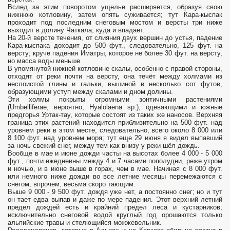
Вслед за этим поворотом ущелье расширяется, образуя свою
нижнюю котловину, затем опять суживается; тут Кара-кыспак
проходит под последним снеговым мостом и версты три ниже
выходит в долину Чаткала, куда и впадает.
На 20-й версте течения, от слияния двух вершин до устья, падение
Кара-кыспака доходит до 500 фут., следовательно, 125 фут. на
версту; круче падения Иматры, которое не более 30 фут. на версту,
но масса воды меньше.
В упомянутой нижней котловине скалы, особенно с правой стороны,
отходят от реки почти на версту, она течёт между холмами из
неслоистой глины и гальки, вышиной в несколько сот футов,
образующими уступ между скалами и дном долины.
Эти холмы покрыты огромными зонтичными растениями
(Umbelliferae, вероятно, Hyalolaena sp.), одевающими и южные
предгорья Уртак-тау, которые состоят из таких же наносов. Верхняя
граница этих растений находится приблизительно на 500 фут. над
уровнем реки в этом месте, следовательно, всего около 8 000 или
8 100 фут. над уровнем моря; тут еще 29 июня я видел выпавший
за ночь свежий снег, между тем как внизу у реки шёл дождь.
Вообще в мае и июне дожди часты на высотах более 4 000 - 5 000
фут., почти ежедневны между 4 и 7 часами пополудни, реже утром
и ночью, и в июне выше в горах, чем в мае. Начиная с 8 000 фут.
или немного ниже дожди во все летние месяцы перемежаются с
снегом, впрочем, весьма скоро тающим.
Выше 9 000 - 9 500 фут. дождя уже нет, а постоянно снег; но и тут
он тает едва выпав и даже по мере падения. Этот верхний летний
предел дождей есть и крайний предел леса и кустарников;
исключительно снеговой водой круглый год орошаются только
альпийские травы и стелющийся можжевельник.