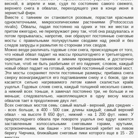
весной, в апреле и мае, судя по состоянию самого свежего,
верхнего снега в обвалах, переходящего уже в конце июня в
зернистый фирн.
Вместе с таянием он становится розовым, порастая красными
одноклеточными, микроскопическими растениями (Protococcus
nivalis). Обвалы, падая постоянно на одних и тех же местах и
притом ежегодно, не перепружают реку так, чтоб она раздувалась и
потом прорывалась; напротив, они образуют постоянные снеговые
мосты с правильными полукруглыми сводами над рекой и без
следов запруды и размытия по сторонам этих сводов.
Можно везде различать годовые слои снега, происходящие от того,
что новый обвал падает на массы прошлогоднего и третьегоднего,
окрепшие летним таянием и зимним промерзанием, и достаточно
толстые, чтоб не быть разбитыми от его падения; словом, каждый
новый обвал падает на готовый, крепкий постоянный снеговой мост.
Эти мосты сохраняют почти постоянные размеры; прибавка снега
сверху вознаграждается его подтаиванием снизу и с боков, где он
касается сильно нагреваемого летом камня скалистых краёв
ущелья. Годовых слоев снега, каждый толщиной несколько сажен,
а нижний всех тоньше, я замечал постоянно три, не больше и не
меньше; следовательно, накопляющаяся в одну весну масса
обвалов тает в продолжение двух лет.
Всех снеговых мостов семь: самый малый - верхний, два средних -
- всех больше, в 400 - 500 саж. длины каждый; самый верхний
обвал - на высоте 8 650 фут., нижний - на 1 200 фут. ниже. У
предпоследнего обвала при повороте ущелья оно вдруг кажется
заставленным колоссальными снеговыми горами, крутыми,
остроконечными, как башни - это Наманганский хребет на левом
берегу Чирчика, ближайшие снеговые пики которого еще в 15 - 20
верстах.