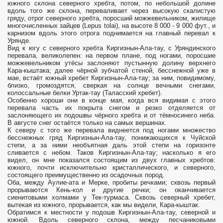
южного склона северного хребта, потом, по небольшой долине
вдоль того же склона, переваливает через высокую скалистую
гряду, отрог северного хребта, поросший можжевельником, жилище
многочисленных зайцев (Lepus tolai), на высоте 8 000 - 9 000 фут., и
карнизом вдоль этого отрога поднимается на главный перевал к
Урянде.
Вид к югу с северного хребта Киргизнын-Ала-тау, с Уряндинского
перевала, великолепен: на первом плане, под ногами, поросшие
можжевельником утёсы заслоняют пустынную долину верхнего
Кара-кыштака; далее чёрной зубчатой стеной, бесснежной уже в
мае, встаёт южный хребет Киргизнын-Ала-тау; за ним, повидимому,
близко, громоздятся, сверкая на солнце вечными снегами,
колоссальные белки Уртак-тау (Таласский хребет).
Особенно хороши они в конце мая, когда вся видимая с этого
перевала часть их покрыта снегом и резко отделяется от
заслоняющего их подошвы чёрного хребта и от тёмносинего неба.
В августе снег остаётся только на самых вершинах.
К северу с того же перевала виднеется под ногами множество
бесснежных гряд Киргизнын-Ала-тау, понижающихся к Чуйской
степи, а за ними необъятная даль этой степи на горизонте
сливается с небом. Таков Киргизнын-Ала-тау; насколько я его
видел, он мне показался состоящим из двух главных хребтов:
южного, почти исключительно кристаллического, и северного,
состоящего преимущественно из осадочных пород.
Оба, между Аулие-ата и Мерке, пробиты речками; сквозь первый
прорываются Кень-кол и другие речки; он оканчивается
сиенитовыми холмами у Тек-турмаса. Сквозь северный хребет,
вытекая из южного, прорывается, как мы видели, Кара-кыштак.
Обратимся к местности у подошв Киргизнын-Ала-тау, северной и
южной. Вдоль северного склона, между песчаниковыми