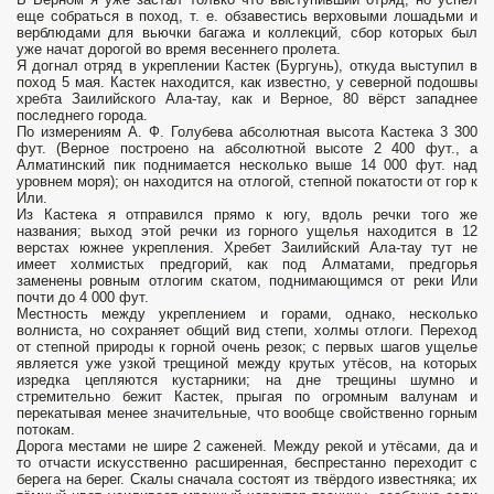
еще собраться в поход, т. е. обзавестись верховыми лошадьми и
верблюдами для вьючки багажа и коллекций, сбор которых был
уже начат дорогой во время весеннего пролета.
Я догнал отряд в укреплении Кастек (Бургунь), откуда выступил в
поход 5 мая. Кастек находится, как известно, у северной подошвы
хребта Заилийского Ала-тау, как и Верное, 80 вёрст западнее
последнего города.
По измерениям А. Ф. Голубева абсолютная высота Кастека 3 300
фут. (Верное построено на абсолютной высоте 2 400 фут., а
Алматинский пик поднимается несколько выше 14 000 фут. над
уровнем моря); он находится на отлогой, степной покатости от гор к
Или.
Из Кастека я отправился прямо к югу, вдоль речки того же
названия; выход этой речки из горного ущелья находится в 12
верстах южнее укрепления. Хребет Заилийский Ала-тау тут не
имеет холмистых предгорий, как под Алматами, предгорья
заменены ровным отлогим скатом, поднимающимся от реки Или
почти до 4 000 фут.
Местность между укреплением и горами, однако, несколько
волниста, но сохраняет общий вид степи, холмы отлоги. Переход
от степной природы к горной очень резок; с первых шагов ущелье
является уже узкой трещиной между крутых утёсов, на которых
изредка цепляются кустарники; на дне трещины шумно и
стремительно бежит Кастек, прыгая по огромным валунам и
перекатывая менее значительные, что вообще свойственно горным
потокам.
Дорога местами не шире 2 саженей. Между рекой и утёсами, да и
то отчасти искусственно расширенная, беспрестанно переходит с
берега на берег. Скалы сначала состоят из твёрдого известняка; их