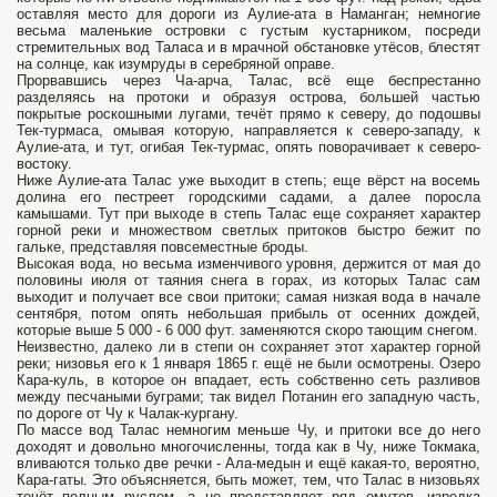
оставляя место для дороги из Аулие-ата в Наманган; немногие
весьма маленькие островки с густым кустарником, посреди
стремительных вод Таласа и в мрачной обстановке утёсов, блестят
на солнце, как изумруды в серебряной оправе.
Прорвавшись через Ча-арча, Талас, всё еще беспрестанно
разделяясь на протоки и образуя острова, большей частью
покрытые роскошными лугами, течёт прямо к северу, до подошвы
Тек-турмаса, омывая которую, направляется к северо-западу, к
Аулие-ата, и тут, огибая Тек-турмас, опять поворачивает к северо-
востоку.
Ниже Аулие-ата Талас уже выходит в степь; еще вёрст на восемь
долина его пестреет городскими садами, а далее поросла
камышами. Тут при выходе в степь Талас еще сохраняет характер
горной реки и множеством светлых притоков быстро бежит по
гальке, представляя повсеместные броды.
Высокая вода, но весьма изменчивого уровня, держится от мая до
половины июля от таяния снега в горах, из которых Талас сам
выходит и получает все свои притоки; самая низкая вода в начале
сентября, потом опять небольшая прибыль от осенних дождей,
которые выше 5 000 - 6 000 фут. заменяются скоро тающим снегом.
Неизвестно, далеко ли в степи он сохраняет этот характер горной
реки; низовья его к 1 января 1865 г. ещё не были осмотрены. Озеро
Кара-куль, в которое он впадает, есть собственно сеть разливов
между песчаными буграми; так видел Потанин его западную часть,
по дороге от Чу к Чалак-кургану.
По массе вод Талас немногим меньше Чу, и притоки все до него
доходят и довольно многочисленны, тогда как в Чу, ниже Токмака,
вливаются только две речки - Ала-медын и ещё какая-то, вероятно,
Кара-гаты. Это объясняется, быть может, тем, что Талас в низовьях
течёт полным руслом, а не представляет ряд омутов, изредка