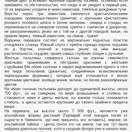
тёмный цвет усиливает мрачный характер теснины, особенно если
прибавить то обстоятельство, что когда я их увидел в первый раз,
то их вершины уходили в низко нависшие, тяжёлые дождевые тучи.
Версты через три известняк сменяется кристаллическими
породами, преимущественно гранитом, с крупными кристаллами
розового полевого шпата и более мелкими - кварца и слюды; он
перемежается на северном склоне хребта с сиенитом и диоритом,
не разграничиваясь резко ни с той ни с другой породой; выше, на
правом берегу, тёмный известняк, на левом - гранит.
Вершина перевала состоит из вертикально поднятых пластов
слюдяного сланца. Южный спуск с хребта гораздо короче подъёма
по р. Кастек, ключей и горных речек на нём меньше;
растительность скуднее, кроме самых глубоких лощин с ручьями.
Желтые тюльпаны северного склона на южном сменяются
красными, оранжевыми и пёстрыми, красными с жёлтыми
струйками {На обоих склонах я нашел видоизменения одного и того
же вида тюльпанов (джантык), соединённые всевозможными
переходными формами.), которые ещё отличаются и более
крупными цветками; вообще менее зелени, но более разнообразных
цветов.
На обоих склонах тюльпаны доходят до одинаковой высоты, окола
700 фут., но на северном, по мере возвышения, и стебель их
становится ниже и цветы мельче; на южном только понижается
стебель, а цветы остаются крупными до своего крайнего предела
вверх.
На перевале, на высоте около 7 500 фут., являются уже
альпийские формы растений (Гербарий этой поездки погиб от
сырости в Чимкенте, где мне пришлось его оставить), вернее, их
альпийский habitus - цветы почти что на земле, так как тут была
найдена довольно полная, хотя и скудная флора уже в начале мая,