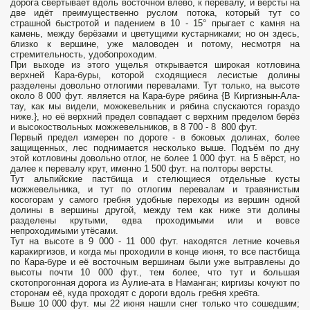
дорога свертывает вдоль восточной влево, к перевалу, и версты на
две идёт преимущественно руслом потока, который тут со
страшной быстротой и падением в 10 - 15° прыгает с камня на
камень, между берёзами и цветущими кустарниками; но он здесь,
близко к вершине, уже маловоден и потому, несмотря на
стремительность, удобопроходим.
При выходе из этого ущелья открывается широкая котловина
верхней Кара-буры, которой сходящиеся лесистые долины
разделены довольно отлогими перевалами. Тут только, на высоте
около 8 000 фут. является на Кара-буре рябина {В Киргизнын-Ала-
тау, как мы видели, можжевельник и рябина спускаются гораздо
ниже.}, но её верхний предел совпадает с верхним пределом берёз
и высокоствольных можжевельников, в 8 700 - 8 800 фут.
Первый предел измерен по дороге - в боковых долинах, более
защищенных, лес поднимается несколько выше. Подъём по дну
этой котловины довольно отлог, не более 1 000 фут. на 5 вёрст, но
далее к перевалу крут, именно 1 500 фут. на полторы версты.
Тут альпийские пастбища и стелющиеся отдельные кусты
можжевельника, и тут по отлогим перевалам и травянистым
косогорам у самого гребня удобные переходы из вершин одной
долины в вершины другой, между тем как ниже эти долины
разделены крутыми, едва проходимыми или и вовсе
непроходимыми утёсами.
Тут на высоте в 9 000 - 11 000 фут. находятся летние кочевья
каракиргизов, и когда мы проходили в конце июня, то все пастбища
по Кара-буре и её восточным вершинам были уже вытравлены до
высоты почти 10 000 фут., тем более, что тут и большая
скотопрогонная дорога из Аулие-ата в Наманган; киргизы кочуют по
сторонам её, куда проходят с дороги вдоль гребня хребта.
Выше 10 000 фут. мы 22 июня нашли снег только что сошедшим;