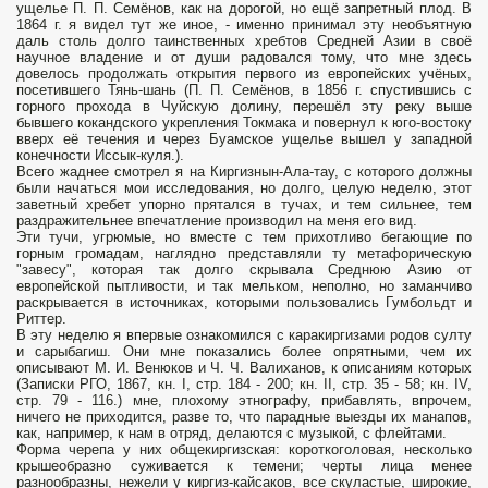
ущелье П. П. Семёнов, как на дорогой, но ещё запретный плод. В
1864 г. я видел тут же иное, - именно принимал эту необъятную
даль столь долго таинственных хребтов Средней Азии в своё
научное владение и от души радовался тому, что мне здесь
довелось продолжать открытия первого из европейских учёных,
посетившего Тянь-шань (П. П. Семёнов, в 1856 г. спустившись с
горного прохода в Чуйскую долину, перешёл эту реку выше
бывшего кокандского укрепления Токмака и повернул к юго-востоку
вверх её течения и через Буамское ущелье вышел у западной
конечности Иссык-куля.).
Всего жаднее смотрел я на Киргизнын-Ала-тау, с которого должны
были начаться мои исследования, но долго, целую неделю, этот
заветный хребет упорно прятался в тучах, и тем сильнее, тем
раздражительнее впечатление производил на меня его вид.
Эти тучи, угрюмые, но вместе с тем прихотливо бегающие по
горным громадам, наглядно представляли ту метафорическую
"завесу", которая так долго скрывала Среднюю Азию от
европейской пытливости, и так мельком, неполно, но заманчиво
раскрывается в источниках, которыми пользовались Гумбольдт и
Риттер.
В эту неделю я впервые ознакомился с каракиргизами родов султу
и сарыбагиш. Они мне показались более опрятными, чем их
описывают М. И. Венюков и Ч. Ч. Валиханов, к описаниям которых
(Записки РГО, 1867, кн. I, стр. 184 - 200; кн. II, стр. 35 - 58; кн. IV,
стр. 79 - 116.) мне, плохому этнографу, прибавлять, впрочем,
ничего не приходится, разве то, что парадные выезды их манапов,
как, например, к нам в отряд, делаются с музыкой, с флейтами.
Форма черепа у них общекиргизская: короткоголовая, несколько
крышеобразно суживается к темени; черты лица менее
разнообразны, нежели у киргиз-кайсаков, все скуластые, широкие,