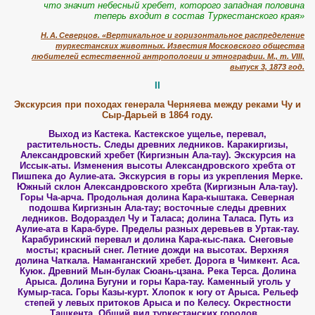
что значит небесный хребет, которого западная половина
теперь входит в состав Туркестанского края»
Н. А. Северцов. «Вертикальное и горизонтальное распределение
туркестанских животных. Известия Московского общества
любителей естественной антропологии и этнографии. М., т. VIII,
выпуск 3, 1873 год.
II
Экскурсия при походах генерала Черняева между реками Чу и
Сыр-Дарьей в 1864 году.
Выход из Кастека. Кастекское ущелье, перевал,
растительность. Следы древних ледников. Каракиргизы,
Александровский хребет (Киргизнын Ала-тау). Экскурсия на
Иссык-аты. Изменения высоты Александровского хребта от
Пишпека до Аулие-ата. Экскурсия в горы из укрепления Мерке.
Южный склон Александровского хребта (Киргизнын Ала-тау).
Горы Ча-арча. Продольная долина Кара-кыштака. Северная
подошва Киргизнын Ала-тау; восточные следы древних
ледников. Водораздел Чу и Таласа; долина Таласа. Путь из
Аулие-ата в Кара-буре. Пределы разных деревьев в Уртак-тау.
Карабуринский перевал и долина Кара-кыс-пака. Снеговые
мосты; красный снег. Летние дожди на высотах. Верхняя
долина Чаткала. Наманганский хребет. Дорога в Чимкент. Аса.
Куюк. Древний Мын-булак Сюань-цзана. Река Терса. Долина
Арыса. Долина Бугуни и горы Кара-тау. Каменный уголь у
Кумыр-таса. Горы Казы-курт. Хлопок к югу от Арыса. Рельеф
степей у левых притоков Арыса и по Келесу. Окрестности
Ташкента. Общий вид туркестанских городов.