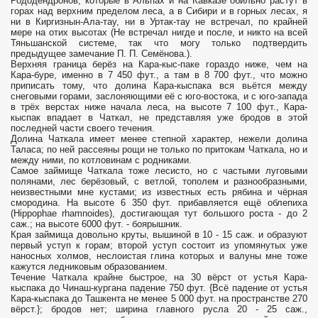
Рододендронов, которые в Альпах и на Кавказе обильно растут в
горах над верхним пределом леса, а в Сибири и в горных лесах, я
ни в Киргизнын-Ала-тау, ни в Уртак-тау не встречал, по крайней
мере на отих высотах (Не встречал нигде и после, и никто на всей
Тяньшанской системе, так что могу только подтвердить
предыдущее замечание П. П. Семёнова.).
Верхняя граница берёз на Кара-кыс-паке гораздо ниже, чем на
Кара-буре, именно в 7 450 фут., а там в 8 700 фут., что можно
приписать тому, что долина Кара-кыспака вся вьётся между
снеговыми горами, заслоняющими её с юго-востока, и с юго-запада
в трёх верстах ниже начала леса, на высоте 7 100 фут., Кара-
кыспак впадает в Чаткал, не представляя уже бродов в этой
последней части своего течения.
Долина Чаткала имеет менее степной характер, нежели долина
Таласа; по ней рассеяны рощи не только по притокам Чаткала, но и
между ними, по котловинам с родниками.
Самое займище Чаткала тоже лесисто, но с частыми луговыми
полянами, лес берёзовый, с ветлой, тополем и разнообразными,
неизвестными мне кустами; из известных есть рябина и чёрная
смородина. На высоте 6 350 фут. прибавляется ещё облепиха
(Hippophae rhamnoides), достигающая тут большого роста - до 2
саж.; на высоте 6000 фут. - боярышник.
Края займища довольно круты, вышиной в 10 - 15 саж. и образуют
первый уступ к горам; второй уступ состоит из упомянутых уже
наносных холмов, неслоистая глина которых и валуны мне тоже
кажутся ледниковым образованием.
Течение Чаткала крайне быстрое, на 30 вёрст от устья Кара-
кыспака до Чинаш-кургана падение 750 фут. {Всё падение от устья
Кара-кыспака до Ташкента не менее 5 000 фут. на пространстве 270
вёрст.}; бродов нет; ширина главного русла 20 - 25 саж.,