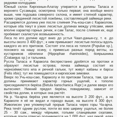
редкими колодцами.
Южный склон Киргизнын-Алатау упирается в долины Таласа и
верхнего Сусамыра; осмотрена только первая; она вообще много
выше, чем подошва северного склона, и имеет степной характер,
кроме срединной лесистой ложбины, составляющей займище реки.
Расширяется долина уже после слияния Учь-кош-сая с Караколом,
которые оба текут в узких лесистых долинах между утёсами, имея
вполне характер горных речек, и сам Талас, после слияния их, ещё
пробивает скалистую возвышенность.
Леса по его долине идут вниз до устья Чаал-данын-су, т. е. до
высоты около 3 400 фут.; к ним примыкают лесистые полосы вдоль
каждого из его притоков. Состоят эти леса из тополя (Populue sp.),
похожего на нашу осину, с примесью разных пород ветлы, из
кустарников облепихи (Hippophae rhaninoides), боярышника
(Crataegus sp.) и тальника.
Русла Таласа и Каракола беспрестанно дробятся на протоки и
образуют лесистые острова; почва займища состоит из
чернозёмистого ила и речной гальки, тут живут кабаны и барсы
(Felis irbis); тут же помещаются и киргизские зимовки.
Вверх по Учь-кош-саю, Караколу и по притокам Таласа, там, где их
долины принимают характер горных ущелий, к тополю
присоединяется берёза (Betula tianschanica Rupr.) и далее вверх его
вытесняет. Нижний предел берёзы, повидимому, зависит от
свойства долин, в которых она растёт.
На р. Ча-арча берёза уже является на высоте 3 200 фут., а на
Караколе я её не видал и гораздо выше, на высоте 4 300 фут.
Живописен уже упомянутый прорыв Таласа через горы Ча-арча.
Река течёт одним руслом, почти во вою ширину ущелья, не более
25 - 30 саж., между чёрными, голыми сланцевыми скалами,
которые почти отвесно поднимаются на 1 000 фут. над рекой, едва