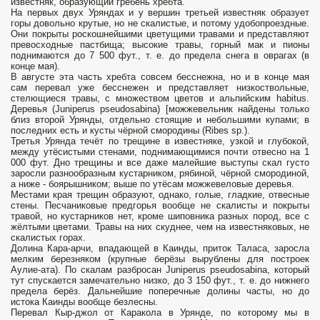
известняк, образующий гребень хребта.
На первых двух Уряндах и у вершин третьей известняк образует
горы довольно крутые, но не скалистые, и потому удобопроездные.
Они покрыты роскошнейшими цветущими травами и представляют
превосходные пастбища; высокие травы, горный мак и пионы
поднимаются до 7 500 фут., т. е. до предела снега в оврагах (в
конце мая).
В августе эта часть хребта совсем бесснежна, но и в конце мая
сам перевал уже бесснежен и представляет низкоствольные,
стелющиеся травы, с множеством цветов и альпийским habitus.
Деревья (Juniperus pseudosabina) [можжевельник найдены только
близ второй Урянды, отдельно стоящие и небольшими купами; в
последних есть и кусты чёрной смородины (Ribes sp.).
Третья Урянда течёт по трещине в известняке, узкой и глубокой,
между утёсистыми стенами, поднимающимися почти отвесно на 1
000 фут. Дно трещины и все даже малейшие выступы скал густо
заросли разнообразным кустарником, рябиной, чёрной смородиной,
а ниже - боярышником; выше по утёсам можжевеловые деревья.
Местами края трещин образуют, однако, голые, гладкие, отвесные
стены. Песчаниковые предгорья вообще не скалисты и покрыты
травой, но кустарников нет, кроме шиповника разных пород, все с
жёлтыми цветами. Травы на них скуднее, чем на известняковых, не
скалистых горах.
Долина Кара-арчи, впадающей в Каинды, приток Таласа, заросла
мелким березняком (крупные берёзы вырублены для построек
Аулие-ата). По скалам разбросан Juniperus pseudosabina, который
тут спускается замечательно низко, до 3 150 фут., т. е. до нижнего
предела берёз. Дальнейшие поперечные долины часты, но до
истока Каинды вообще безлесны.
Перевал Кыр-джол от Каракола в Урянде, по которому мы в