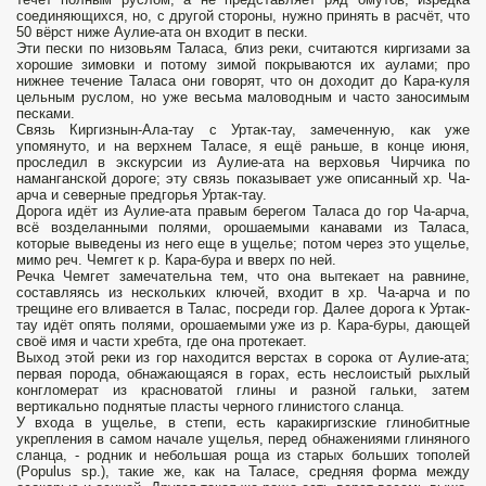
соединяющихся, но, с другой стороны, нужно принять в расчёт, что
50 вёрст ниже Аулие-ата он входит в пески.
Эти пески по низовьям Таласа, близ реки, считаются киргизами за
хорошие зимовки и потому зимой покрываются их аулами; про
нижнее течение Таласа они говорят, что он доходит до Кара-куля
цельным руслом, но уже весьма маловодным и часто заносимым
песками.
Связь Киргизнын-Ала-тау с Уртак-тау, замеченную, как уже
упомянуто, и на верхнем Таласе, я ещё раньше, в конце июня,
проследил в экскурсии из Аулие-ата на верховья Чирчика по
наманганской дороге; эту связь показывает уже описанный хр. Ча-
арча и северные предгорья Уртак-тау.
Дорога идёт из Аулие-ата правым берегом Таласа до гор Ча-арча,
всё возделанными полями, орошаемыми канавами из Таласа,
которые выведены из него еще в ущелье; потом через это ущелье,
мимо реч. Чемгет к р. Кара-бура и вверх по ней.
Речка Чемгет замечательна тем, что она вытекает на равнине,
составляясь из нескольких ключей, входит в хр. Ча-арча и по
трещине его вливается в Талас, посреди гор. Далее дорога к Уртак-
тау идёт опять полями, орошаемыми уже из р. Кара-буры, дающей
своё имя и части хребта, где она протекает.
Выход этой реки из гор находится верстах в сорока от Аулие-ата;
первая порода, обнажающаяся в горах, есть неслоистый рыхлый
конгломерат из красноватой глины и разной гальки, затем
вертикально поднятые пласты черного глинистого сланца.
У входа в ущелье, в степи, есть каракиргизские глинобитные
укрепления в самом начале ущелья, перед обнажениями глиняного
сланца, - родник и небольшая роща из старых больших тополей
(Populus sp.), такие же, как на Таласе, средняя форма между