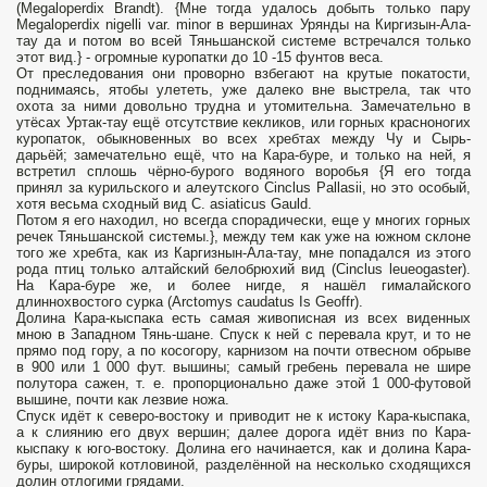
(Megaloperdix Brandt). {Мне тогда удалось добыть только пару
Megaloperdix nigelli var. minor в вершинах Урянды на Киргизын-Ала-
тау да и потом во всей Тяньшанской системе встречался только
этот вид.} - огромные куропатки до 10 -15 фунтов веса.
От преследования они проворно взбегают на крутые покатости,
поднимаясь, ятобы улететь, уже далеко вне выстрела, так что
охота за ними довольно трудна и утомительна. Замечательно в
утёсах Уртак-тау ещё отсутствие кекликов, или горных красноногих
куропаток, обыкновенных во всех хребтах между Чу и Сырь-
дарьёй; замечательно ещё, что на Кара-буре, и только на ней, я
встретил сплошь чёрно-бурого водяного воробья {Я его тогда
принял за курильского и алеутского Cinclus Pallasii, но это особый,
хотя весьма сходный вид С. asiaticus Gauld.
Потом я его находил, но всегда спорадически, еще у многих горных
речек Тяньшанской системы.}, между тем как уже на южном склоне
того же хребта, как из Каргизнын-Ала-тау, мне попадался из этого
рода птиц только алтайский белобрюхий вид (Cinclus leueogaster).
На Кара-буре же, и более нигде, я нашёл гималайского
длиннохвостого сурка (Arctomys caudatus Is Geoffr).
Долина Кара-кыспака есть самая живописная из всех виденных
мною в Западном Тянь-шане. Спуск к ней с перевала крут, и то не
прямо под гору, а по косогору, карнизом на почти отвесном обрыве
в 900 или 1 000 фут. вышины; самый гребень перевала не шире
полутора сажен, т. е. пропорционально даже этой 1 000-футовой
вышине, почти как лезвие ножа.
Спуск идёт к северо-востоку и приводит не к истоку Кара-кыспака,
а к слиянию его двух вершин; далее дорога идёт вниз по Кара-
кыспаку к юго-востоку. Долина его начинается, как и долина Кара-
буры, широкой котловиной, разделённой на несколько сходящихся
долин отлогими грядами.