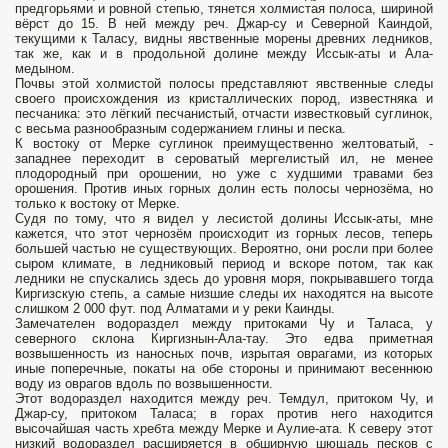
предгорьями и ровной степью, тянется холмистая полоса, шириной
вёрст до 15. В ней между реч. Джар-су и Северной Каиндой,
текущими к Таласу, видны явственные морены древних ледников,
так же, как и в продольной долине между Иссык-аты и Ала-
медыном.
Почвы этой холмистой полосы представляют явственные следы
своего происхождения из кристаллических пород, известняка и
песчаника: это лёгкий песчанистый, отчасти известковый суглинок,
с весьма разнообразным содержанием глины и песка.
К востоку от Мерке суглинок преимущественно желтоватый, -
западнее переходит в сероватый мергелистый ил, не менее
плодородный при орошении, но уже с худшими травами без
орошения. Против иных горных долин есть полосы чернозёма, но
только к востоку от Мерке.
Судя по тому, что я видел у лесистой долины Иссык-аты, мне
кажется, что этот чернозём происходит из горных лесов, теперь
большей частью не существующих. Вероятно, они росли при более
сыром климате, в ледниковый период и вскоре потом, так как
ледники не спускались здесь до уровня моря, покрывавшего тогда
Киргизскую степь, а самые низшие следы их находятся на высоте
слишком 2 000 фут. под Алматами и у реки Каинды.
Замечателен водораздел между притоками Чу и Таласа, у
северного склона Киргизнын-Ала-тау. Это едва приметная
возвышенность из наносных почв, изрытая оврагами, из которых
иные поперечные, покаты на обе стороны и принимают весеннюю
воду из оврагов вдоль по возвышенности.
Этот водораздел находится между реч. Темдул, притоком Чу, и
Джар-су, притоком Таласа; в горах против него находится
высочайшая часть хребта между Мерке и Аулие-ата. К северу этот
низкий водораздел расширяется в обширную шющадь песков с