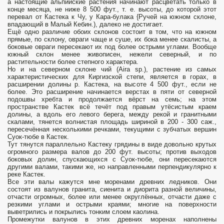
а настоящие альпийские растения начинают расцветать только в
конце месяца, не ниже 8 500 фут., т. е. высоты, до которой этот
перевал от Кастека к Чу, у Кара-булака {Ручей на южном склоне,
впадающий в Малый Кебин.), далеко не достигает.
Ещё одно различие обоих склонов состоит в том, что на южном
прямые, по склону, овраги чаще и суше, их бока менее скалисты, а
боковые овраги пересекают их под более острыми углами. Вообще
южный склон менее живописен, нежели северный, и по
растительности более степного характера.
Но и на северном склоне чий (Aira sp.), растение из самых
характеристических для Киргизской степи, является в горах, в
расширении долины р. Кастека, на высоте 4 500 фут., если не
более. Это расширение начинается верстах в пяти от северной
подошвы хребта и продолжается вёрст на семь; на этом
пространстве Кастек всё течёт под правым утёсистым краем
долины, а вдоль его левого берега, между рекой и гранитными
скалами, тянется волнистая площадь шириной в 200 - 300 саж.,
пересечённая несколькими речками, текущими с зубчатых вершин
Суок-тюбе в Кастек.
Тут тянутся параллельно Кастеку грядины в виде довольно крутых
огромного размера валов до 200 фут. высоты; против выходов
боковых долин, спускающихся с Суок-тюбе, они пересекаются
другими валами, такими же, но направленными перпендикулярно к
реке Кастек.
Все эти валы кажутся мне моренами древних ледников. Они
состоят из валунов гранита, сиенита и диорита разной величины,
отчасти огромных, более или менее округлённых, отчасти даже с
резкими углами и острыми краями; многие на поверхности
выветрились и покрылись тонким слоем каолина.
Промежутки валунов в этих древних моренах наполнены