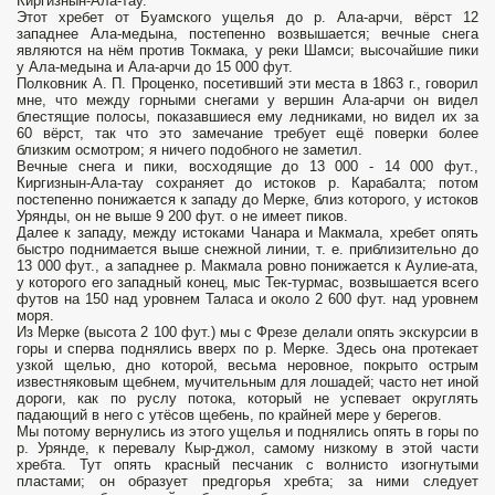
Киргизнын-Ала-тау.
Этот хребет от Буамского ущелья до р. Ала-арчи, вёрст 12
западнее Ала-медына, постепенно возвышается; вечные снега
являются на нём против Токмака, у реки Шамси; высочайшие пики
у Ала-медына и Ала-арчи до 15 000 фут.
Полковник А. П. Проценко, посетивший эти места в 1863 г., говорил
мне, что между горными снегами у вершин Ала-арчи он видел
блестящие полосы, показавшиеся ему ледниками, но видел их за
60 вёрст, так что это замечание требует ещё поверки более
близким осмотром; я ничего подобного не заметил.
Вечные снега и пики, восходящие до 13 000 - 14 000 фут.,
Киргизнын-Ала-тау сохраняет до истоков р. Карабалта; потом
постепенно понижается к западу до Мерке, близ которого, у истоков
Урянды, он не выше 9 200 фут. о не имеет пиков.
Далее к западу, между истоками Чанара и Макмала, хребет опять
быстро поднимается выше снежной линии, т. е. приблизительно до
13 000 фут., а западнее р. Макмала ровно понижается к Аулие-ата,
у которого его западный конец, мыс Тек-турмас, возвышается всего
футов на 150 над уровнем Таласа и около 2 600 фут. над уровнем
моря.
Из Мерке (высота 2 100 фут.) мы с Фрезе делали опять экскурсии в
горы и сперва поднялись вверх по р. Мерке. Здесь она протекает
узкой щелью, дно которой, весьма неровное, покрыто острым
известняковым щебнем, мучительным для лошадей; часто нет иной
дороги, как по руслу потока, который не успевает округлять
падающий в него с утёсов щебень, по крайней мере у берегов.
Мы потому вернулись из этого ущелья и поднялись опять в горы по
р. Урянде, к перевалу Кыр-джол, самому низкому в этой части
хребта. Тут опять красный песчаник с волнисто изогнутыми
пластами; он образует предгорья хребта; за ними следует