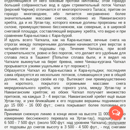
отделяющиеся от него боковые протоки ничтожны; этой гораздо
большей собранностью вод в один стремительный поток Чаткал
(верхний Чирчик) отличается от многопроточного Таласа; притом он
гораздо многоводнее, ибо питается несравненно более
значительными массами снегов, особенно из Наманганского
хребта, да и из Уртак-тау, которого южные долины прорезаны не в
склоне, преимущественно бесснежном, как северные, а в широкой
снеговой площади, составляющей вершину хребта, что видно и при
сравнении Кара-кыспака с Кара-бурой.
И вдоль всего Чаткала, как на Кара-кыспаке, вечные снега на
отрогах между поперечными долинами начинаются уже верстах в
четырёх-пяти от подошвы гор. Течение Чаткала, при всей
стремительности, ровно и без порогов, что делает его удобным для
сплава леса в Ташкент {Попытки сплава были, и я видел на
Чаткале выкинутые на берег бревна, ниже Чинаш-кургана Чаткал
прорывается узкими ущельями и тут порожист.}.
Образуется Чаткал из Кара-кыспака и Кара-кульджи; последняя
сама образуется из нескольких потоков, сливающихся уже в общей
долине, по выходе своём из гор. Вытекают они преимущественно
из короткого, покрытого огромными массами снега
меридионального хребта, или горного узла, между Уртак-тау и
Наманганским хребтом; из обоих Чаткал получает множество
притоков, на каждых 3 - 4 верстах. Наманганский хребет ещё выше
Уртак-тау, и уже ближайшие к его подошве вершины поднимаются
до 15 000 - 16 000 фут.; снега покрывают более половины его
вышины.
Принимая снежную линию в конце июня на высоте 11 000 фут. (по
измерению бесснежного перевала на Уртак-тау), подошву гор в
6 500 - 7 500 фут. (около 500 фут. над уровнем Чаткала), получаем
от подошвы до снегов высоту в 3 500 - 4 500 фут., - под снегами