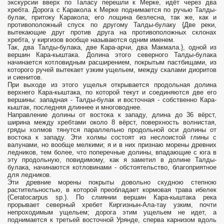
экскурсии вверх по Таласу перешли к Мерке, идёт через два
хребта. Дорога с Каракола к Мерке поднимается по ручью Талды-
булак, притоку Каракола; его лощина безлесна, так же, как и
противоположный спуск по другому Талды-булаку {Две реки,
вытекающие друг против друга на противоположных склонах
хребта, у киргизов вообще называются одним именем.
Так, два Талды-булака, две Кара-арчи, два Макмала.}, одной из
вершин Кара-кыштака. Долина этого северного Талды-булака
начинается котловидным расширением, покрытым пастбищами, из
которого ручей вытекает узким ущельем, между скалами диоритов
и сиенитов.
При выходе из этого ущелья открывается продольная долина
верхнего Кара-кыштака, по которой текут и соединяются две его
вершины: западная - Талды-булак и восточная - собственно Кара-
кыштак, последняя длиннее и многоводнее.
Направление долины от востока к западу, длина до 36 вёрст,
ширина между хребтами около 8 вёрст, поверхность волнистая,
гряды холмов тянутся параллельно продольной оси долины от
востока к западу. Эти холмы состоят из неслоистой глины с
валунами, но вообще мелкими; я и в них признаю морены древних
ледников, тем более, что поперечные долины, впадающие с юга в
эту продольную, повидимому, как я заметил в долине Талды-
булака, начинаются котловинами - обстоятельство, благоприятное
для ледников.
Эти древние морены покрыты довольно скудною степною
растительностью, в которой преобладает кормовая трава ибелек
(Ceratocarpus sp.). По слиянии вершин Кара-кыштака река
прорывает северный хребет Киргизнын-Ала-тау узким, почти
непроходимым ущельем; дорога этим ущельем не идет, а
поднимается к третьей восточной Урянде, сперва карнизом вдоль