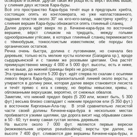
осокорью и осиной. Другая такая же роща есть верст восемь выше,
у слияния двух истоков Кара-буры.
Всё это пространство Кара-бура течёт еще в предгорьях хребта,
состоящих опять из конгломерата, но уже напластованного,
падение пластов около 30° на юго-юго-запад, навстречу хребту; у
слияния вершин Кара-буры обнажается опять глиняный сланец.
Далее дорога идёт вверх по р. Кечкене-кара-бура по восточной
вершине, вёрст слишком на тридцать, между голыми
однообразными утёсами, в которых глиняный сланец перемежается
с тёмнобурым, тонкослоистым известняком; обе породы без
органических остатков.
Речка очень быстра, долина с луговинами, но сначала без
деревьев; только есть мелкие кусты колючки (Garagana sp.), вроде
сырдарьинской и с такими же розовыми цветами. Она растёт
преимущественно между 4 000 и 5 000 фут. высоты, есть и ниже,
но не выше, до нижней границы берёз не доходит.
Эта граница на высоте 5 200 фут. идёт сперва по скалам с осыпями
левого берега Кара-буры, горизонтальной линией около версты, и
упирается в долину реки, которая далее вверх становится лесиста
и течёт прямо с юга к северу, но берёзы невысоки, кривы, с
обломанными верхушкам, вероятно, от снежных обвалов.
Заметим, что нижний предел берёз (5 200 или, может быть, 5 300
фут.) весьма близко совпадает с нижним пределом ели (5 350 фут.)
в восточном Киргизнын-Ала-тау. В этой сравнительно лесистой
части своей долины Кечкене-кара-бура в нескольких местах
пробивается узкими щелями, где дорога висит над обрывами сажен
в 50 - 60; тут внизу самая густая зелень деревьев.
На высоте около 7 000 фут. являются первые верески
(можжевельник uniperus pseudosabina); версты три далее, на
высоте 7 400 фут. сливаются две вершины Кечкене-кара-буры, и