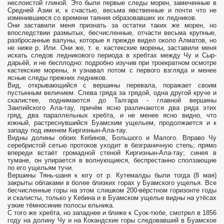
неслоистой глиной. Это были первые следы морен, замеченные в
Средней Азии и, к счастью, весьма явственные и почти что не
изменившиеся со времени таяния образовавших их ледников.
Они заставили меня признать за остатки таких же морен, но
впоследствии размытых, бесчисленные, отчасти весьма крупные,
разбросанные валуны, которые я прежде видел около Алматов, но
не ниже р. Или. Они же, т. е. кастекские морены, заставили меня
искать следов ледникового периода в хребтах между Чу и Сыр-
дарьёй, и не бесплодно: подробно изучив при троекратном осмотре
кастекские морены, я узнавал потом с первого взгляда и менее
ясные следы прежних ледников.
Вид, открывающийся с вершины перевала, поражает своим
пустынным величием. Слева гряда за грядой, одна другой круче и
скалистее, поднимаются до Талгара - главной вершины
Заилийского Ала-тау, причём ясно различаются два ряда этих
гряд, два параллельных хребта, и не менее ясно видно, что
южный, растреснувшийся Буамским ущельем, продолжается и к
западу под именем Киргизнын-Ала-тау.
Видны долины обоих Кебинов, Большого и Малого. Вправо Чу
серебристой сетью протоков уходит в безграничную степь; прямо
впереди встаёт громадной стеной Киргизнын-Ала-тау; синея в
тумане, он упирается в волнующиеся, беспрестанно сползающие
по его ущельям тучи.
Вершины Тянь-шаня к югу от р. Кутемалды были тогда (8 мая)
закрыты облаками в более близких горах у Буамского ущелья. Все
бесчисленные горы на этом слишком 200-вёрстном горизонте годы
и скалисты, только у Кебина и в Буамском ущелье видны на утёсах
узкие тёмносиние полосы ельника.
С того же хребта, но западнее и ближе к Суок-тюбе, смотрел в 1856
году на долину Чу и на Кокандские горы следовавший в Буамское