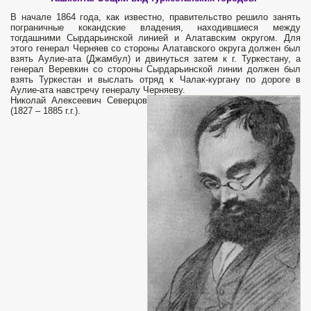
В начале 1864 года, как известно, правительство решило занять
пограничные кокандские владения, находившиеся между
тогдашними Сырдарьинской линией и Алатавским округом. Для
этого генерал Черняев со стороны Алатавского округа должен был
взять Аулие-ата (Джамбул) и двинуться затем к г. Туркестану, а
генерал Веревкин со стороны Сырдарьинской линии должен был
взять Туркестан и выслать отряд к Чалак-кургану по дороге в
Аулие-ата навстречу генералу Черняеву.
Николай Алексеевич Северцов
(1827 – 1885 г.г.).