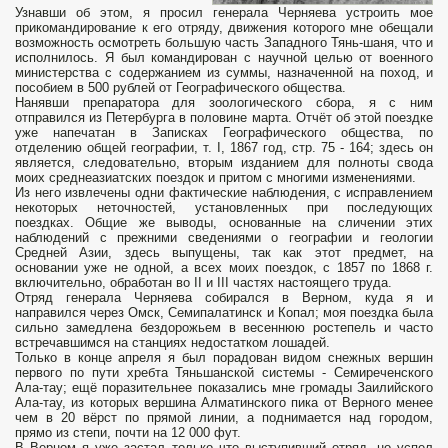
Узнавши об этом, я просил генерала Черняева устроить мое
прикомандирование к его отряду, движения которого мне обещали
возможность осмотреть большую часть Западного Тянь-шаня, что и
исполнилось. Я был командирован с научной целью от военного
министерства с содержанием из суммы, назначенной на поход, и
пособием в 500 рублей от Географического общества.
Нанявши препаратора для зоологического сбора, я с ним
отправился из Петербурга в половине марта. Отчёт об этой поездке
уже напечатан в Записках Географического общества, по
отделению общей географии, т. I, 1867 год, стр. 75 - 164; здесь он
является, следовательно, вторым изданием для полноты свода
моих среднеазиатских поездок и притом с многими изменениями.
Из него извлечены одни фактические наблюдения, с исправлением
некоторых неточностей, установленных при последующих
поездках. Общие же выводы, основанные на сличении этих
наблюдений с прежними сведениями о географии и геологии
Средней Азии, здесь выпущены, так как этот предмет, на
основании уже не одной, а всех моих поездок, с 1857 по 1868 г.
включительно, обработан во II и III частях настоящего труда.
Отряд генерала Черняева собирался в Верном, куда я и
направился через Омск, Семипалатинск и Копал; моя поездка была
сильно замедлена бездорожьем в весеннюю ростепель и часто
встречавшимся на станциях недостатком лошадей.
Только в конце апреля я был порадован видом снежных вершин
первого по пути хребта Тяньшанской системы - Семиреченского
Ала-тау; ещё поразительнее показались мне громады Заилийского
Ала-тау, из которых вершина Алматинского пика от Верного менее
чем в 20 вёрст по прямой линии, а поднимается над городом,
прямо из степи, почти на 12 000 фут.
В Верном я уже застал только что выступивший отряд, но успел