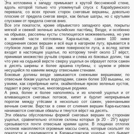
Эта котловина к западу примыкает к крутой бесснежной стене,
вдоль которой только что упомянутый спуск с Карабуринского
перевала; со всех прочих сторон снеговые вершины, довольно
плоские от предела снегов вверх, как белые шатры, но с крутыми
спусками от предела снегов вниз.
Все эти покатости, кроме обрывистого западного края, покрыты
мягкой и свежей зеленью альпийских пастбищ. Везде, и особенно
на обрывах, рассеяны кусты стелющегося можжевельника, но уже
в нижней части котловины Кара-кыспак, сажен 100 ниже
соединения своих вершин и всё еще в нагорном лугу, врывается в
глубокое ложе до 50 саж. ниже поверхности луга, а вслед затем
входит в настоящее ущелье, по которому течёт около 17 вёрст,
принимая множество ручьёв справа и слева из боковых долин, так
что уже на седьмой версте сверху ущелья он образует поток сажен
в десять ширины и более аршина глубины, с шумом и рёвом
несущийся по камням между отвесными стенами.
Боковые долины везде замыкаются снежными вершинами; по
отвесным бокам ущелья водопадами, сажен более 100 вышины, но
узкими, как серебряные нити, окаймлённые яркою зеленью кустов,
падают в реку частые, многоводные родники.
А река, более и более наполняясь и из ключей ущелья и от
вливающихся снеговых потоков, кипит и бурлит непрерывным
порогом между утёсами в несколько сот сажен, увенчанными
вечным снегом. Верстах в семи от слияния вершин Кара-кыспака
начинаются снеговые обвалы и тянутся вёрст на десять.
Эти обвалы обусловлены формой снеговых вершин по сторонам
ущелья, сравнительно отлогие склоны которых (в 20 - 25°) вдруг
срезываются почти отвесным краями щели. В лощинах отлогих
склонов накопляются огромные массы снега, которые скользят по
покатости и сваливаются в Каракыспакское ущелье, что бывает