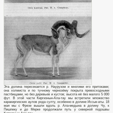
Эта долина пересекается р. Наурузом и многими его притоками;
она холмиста и по тучному чернозёму покрыта превосходными
пастбищами, но без деревьев и кустов; высота её без малого 5 000
фут. В этой части Киргизнын-Ала-тау мы встретили мпожество
каракиргизских аулов рода султу, особенно в долине Иссык-аты. 18
мая мы с Фрезе вышли вдоль р. Ала-медына в долину Чу, к
Пишпеку и до Мерке продолжали путь у северной подошвы