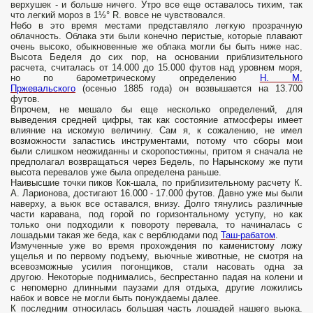
верхушек - и больше ничего. Утро все еще оставалось тихим, так
что легкий мороз в 1½° R. вовсе не чувствовался.
Небо в это время местами представляло легкую прозрачную
облачность. Облака эти были конечно перистые, которые плавают
очень высоко, обыкновенные же облака могли бы быть ниже нас.
Высота Беделя до сих пор, на основании приблизительного
расчета, считалась от 14.000 до 15.000 футов над уровнем моря,
но по барометрическому определению
Н. М.
Пржевальского
(осенью 1885 года) он возвышается на 13.700
футов.
Впрочем, не мешало бы еще несколько определений, для
выведения средней цифры, так как состояние атмосферы имеет
влияние на искомую величину. Сам я, к сожалению, не имел
возможности запастись инструментами, потому что сборы мои
были слишком неожиданны и скоропостижны, притом я сначала не
предполагал возвращаться через Бедель, по Нарынскому же пути
высота перевалов уже была определена раньше.
Наивысшие точки пиков Кок-шала, по приблизительному расчету К.
А. Ларионова, достигают 16.000 - 17.000 футов. Давно уже мы были
наверху, а вьюк все оставался, внизу. Долго тянулись различные
части каравана, под горой по горизонтальному уступу, но как
только они подходили к повороту перевала, то начиналась с
лошадьми такая же беда, как с верблюдами под
Таш-рабатом
.
Измученные уже во время прохождения по каменистому ложу
ущелья и по первому подъему, вьючные животные, не смотря на
всевозможные усилия погонщиков, стали насовать одна за
другою. Некоторые поднимались, беспрестанно падая на колени и
с непомерно длинными паузами для отдыха, другие ложились
набок и вовсе не могли быть понуждаемы далее.
К последним относилась большая часть лошадей нашего вьюка.