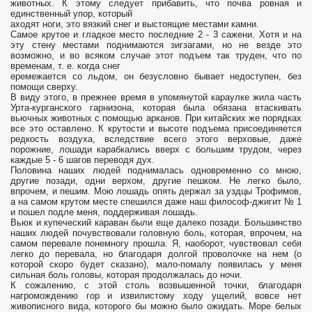
животных. К этому следует прибавить, что почва ровная и
единственный упор, который
аходят ноги, это вязкий снег и выстоящие местами камни.
Самое крутое и гладкое место последние 2 - 3 сажени. Хотя и на
эту стену местами поднимаются зигзагами, но не везде это
возможно, и во всяком случае этот подъем так труден, что по
временам, т. е. когда снег
еремежается со льдом, он безусловно бывает недоступен, без
помощи сверху.
В виду этого, в прежнее время в упомянутой караулке жила часть
Урта-курганского гарнизона, которая была обязана втаскивать
вьючных животных с помощью арканов. При китайских же порядках
все это оставлено. К крутости и высоте подъема присоединяется
редкость воздуха, вследствие всего этого верховые, даже
порожние, лошади карабкались вверх с большим трудом, через
каждые 5 - 6 шагов переводя дух.
Половина наших людей поднималась одновременно со мною,
другие позади, одни верхом, другие пешком. Не легко было,
впрочем, и пешим. Мою лошадь опять держал за уздцы Трофимов,
а на самом крутом месте спешился даже наш философ-джигит № 1
и пошел подле меня, поддерживая лошадь.
Вьюк и купеческий караван были еще далеко позади. Большинство
наших людей почувствовали головную боль, которая, впрочем, на
самом перевале понемногу прошла. Я, наоборот, чувствовал себя
легко до перевала, но благодаря долгой проволочке на нем (о
которой скоро будет сказано), мало-помалу появилась у меня
сильная боль головы, которая продолжалась до ночи.
К сожалению, с этой столь возвышенной точки, благодаря
нагромождению гор и извилистому ходу ущелий, вовсе нет
живописного вида, которого бы можно было ожидать. Море белых