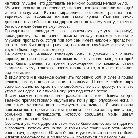
на такой глубине, что доставать ее никоим образом нельзя было.
3½ часа прождали на перевале, наконец, кое-как подняли лошадей
и мы тронулись. Купцы справились несколько раньше нас,
вероятно, их вьючные лошади были лучше. Сначала спуск
довольно отлогий, но потом дорога идет по такому месту, что чуть
было со мною беды не случилось.
Пробираться приходится по крошечному уступу (карнизу),
проходящему на половине высоты между высокой стеной и
глубокой пропастью. Уступ при том сам имеет наклон к пропасти и
на этот раз был покрыт рыхлым, настолько глубоким снегом, что
трудно было ощупывать дорогу.
Не смотря на бешеную головную боль, я должен был сидеть
верхом, но при первых шагах заметил, что лошадь моя, у которой
нога была ранена во время прохождения по камням, стала
скользить, чему конечно способствовало и то, что снег спекался
под копытами.
В виду этого и в надежде облегчить головную бол, я слез и пошел
пешком, но тут попал из огня в полымя. Я вез с собою пару
валеных сапог, которые не понадобились во всю дорогу, но в это
утро я их надел, на случай могущего подняться ветра.
В эту минуту пришлось мне раскаяться в том. Выпуклое дно
валенок препятствовало ощупывать почву при опускании ноги, и
при этом условии нога неминуемо скользила. Я чувствовал
невозможность пройти по этой тропинке, не соскользнувши с нее,
особенно при нетвердости, которую сообщала моим шагам
гнетущая головная боль.
Соскользнуть же с дороги в этом месте было равносильно падению
в пропасть, потому что наклон с горы ниже тропинки в этом месте
очень круг, градусов в 60 или более и удержаться на нем не было
никакой возможности, а пришлось бы покатиться до самого дна.