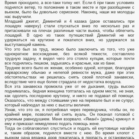
Время проходило, а все-таки толку нет. Если б при таких условиях
поднялся ветер, то положение в таком месте и при разобщении с
вьюком, было бы довольно сериозное. Наконец, наши же молодцы
нас выручили.
Младший джигит, Дементий и 4 казака (двое оставались при
лошадях наверху) стали спускаться вниз по несколько раз и
притаскивали на плечах различные части вьюка, чтобы облегчить
лошадей. В одно из таких путешествий Дементий не мог
удержаться на крутизне и покатился вниз, но удержался за
выступающий камень.
Что это был за труд, можно было заключить из того, что уже
однократное восхождение, без всякой тяжести, составляло
трудную задачу, я видел чего это стояло купцам, которые почти
все поднялись пешком, задыхаясь и красные, как из бани.
Труднее всего было их женам, особенно одной, которая, благодаря
варварскому обычаю и нелепой ревности мужа, даже при этих
обстоятельствах не решилась снять своей плотной занавески,
вследствие чего еще более страдала от недостатка воздуха.
Вся эта занавеска промокла уже от ее дыхания, грудь высоко
поднималась, бедная женщина топталась на одном месте, не зная,
как одолеть последнюю крутизну, и никто не подавал ей помощи.
Оказалось, что между стоявшими уже на перевале был и ее супруг,
который наблюдал за нею с высоты величия.
Узнав, что это он, я потребовал через переводчика, чтобы он, по
крайней мере, позволил ей снять вуаль. Он покачал головой с
угрюмым равнодушием. Меня взорвало. «Яман!» (дрянь) крикнул я
ему и приказал немедленно подать помощь жене.
Тогда он соблаговолил спуститься и подать ей кнутовище нагайки
и, таким образом, поднялся вместе с нею. Во время хлопот с
вьюком одна вязанка дров покатилась в пропасть и остановилась