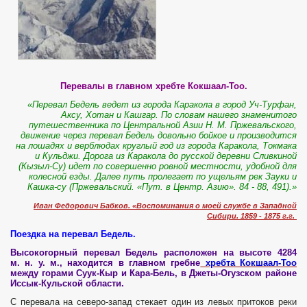
Перевалы в главном хребте Кокшаал-Тоо.
«Перевал Бедель ведет из города Каракола в город Уч-Турфан,
Аксу, Хотан и Кашгар. По словам нашего знаменитого
путешественника по Центральной Азии H. M. Пржевальского,
движение через перевал Бедель довольно бойкое и производится
на лошадях и верблюдах круглый год из города Каракола, Токмака
и Кульджи. Дорога из Каракола до русской деревни Сливкиной
(Кызыл-Су) идет по совершенно ровной местности, удобной для
колесной езды. Далее путь пролегает по ущельям рек Зауки и
Кашка-су (Пржевальский. «Пут. в Центр. Азию». 84 - 88, 491).»
Иван Федорович Бабков. «Воспоминания о моей службе в Западной
Сибири. 1859 - 1875 г.г.
Поездка на перевал Бедель.
Высокогорный перевал Бедель расположен на высоте 4284
м. н. у. м., находится в главном гребне
хребта Кокшаал-Тоо
между горами Суук-Кыр и Кара-Бель, в Джеты-Огузском районе
Иссык-Кульской области.
С перевала на северо-запад стекает один из левых притоков реки