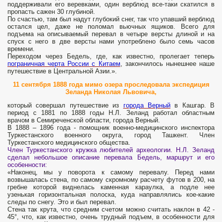
поддерживали его веревками, один верблюд все-таки скатился в
пропасть сажен 30 глубиной.
По счастью, там был надут глубокий снег, так что упавший верблюд
остался цел, даже не поломал вьючных ящиков. Всего для
подъема на описываемый перевал в четыре версты длиной и на
спуск с него в две версты нами употреблено было семь часов
времени.
Переходом через Бедель, где, как известно, пролегает теперь
пограничная черта России с Китаем
, закончилось нынешнее наше
путешествие в Центральной Азии.».
11 сентября 1888 года мимо озера проследовала экспедиция
Зеланда Николая Львовича,
который совершал путешествие из
города Верный
в Кашгар. В
период с 1881 по 1888 годы Н.Л. Зеланд работал областным
врачом в Семиреченской области, города Верный.
​В 1888 – 1896 года - помощник военно-медицинского инспектора
Туркестанского военного округа, город Ташкент. Член
Туркестанского медицинского общества.
Член Туркестанского кружка любителей археологии. Н.Л. Зеланд
сделал небольшое описание перевала Бедель, маршрут и его
особенности:
«Наконец, мы у поворота к самому перевалу. Перед нами
возвышалась стена, по самому скромному расчету футов в 200, на
гребне которой виднелась каменная караулка, а подле нее
узенькая горизонтальная полоска, куда направлялись кое-какие
следы по снегу. Это и был перевал.
Стена так крута, что средним счетом можно считать наклон в 42 -
45°, что, как известно, очень трудный подъем, в особенности для