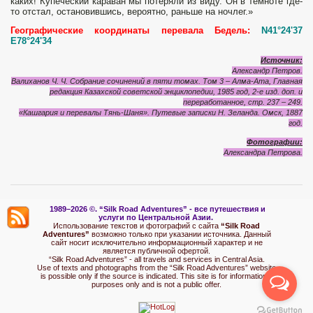
каких! Купеческий караван мы потеряли из виду. Он в темноте где-
то отстал, остановившись, вероятно, раньше на ночлег.»
Географические координаты перевала Бедель:
N41°24'37
E78°24'34
Источник:
Александр Петров.
Валиханов Ч. Ч. Собрание сочинений в пяти томах. Том 3 – Алма-Ата, Главная
редакция Казахской советской энциклопедии, 1985 год, 2-е изд. доп. и
переработанное, стр. 237 – 249.
«Кашгария и перевалы Тянь-Шаня». Путевые записки Н. Зеланда. Омск, 1887
год.
Фотографии:
Александра Петрова.
1989–2026 ©.
“Silk Road Adventures” - вс
е путешествия и
услуги по Центральной Азии.
Использование текстов и фотографий с сайта
“Silk Road
Adventures”
возможно только при указании источника. Данный
сайт носит исключительно информационный характер и не
является публичной офертой.
“Silk Road Adventures” - all travels and services in Central Asia.
Use of texts and photographs from the “Silk Road Adventures” website
is possible only if the source is indicated. This site is for informational
purposes only and is not a public offer.