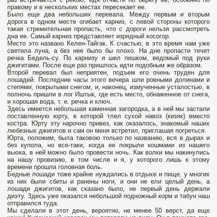
правому и в нескольких местах пересекает ее.
Было еще два небольших перевала. Между первым и вторым
дорога в одном месте огибает карниз, с левой стороны которого
такая стремительная пропасть, что с дороги нельзя рассмотреть
дна ее. Самый карниз представляет изрядный косогор.
Место это названо Келен-Тайгак. К счастью, в это время нам уже
светила луна, а без нее было бы плохо. На дне пропасти течет
речка Бедель-су. По карнизу я шел пешком, ведомый под руки
джигитами. После еще раз пришлось идти подобным же образом.
Второй перевал был неприятен, подъем его очень труден для
лошадей. Последние часы этого вечера шли ровными долинами и
степями, покрытыми снегом, и, наконец, измученные усталостью, в
полночь пришли в лог Иштык, где есть место, обнаженное от снега,
и хорошая вода, т. е. речка и ключ.
Здесь имеется небольшая каменная загородка, а в ней мы застали
поставленную юрту, в которой тлел сухой навоз (кизяк) вместо
костра. Юрту эту нарочно привез, как оказалось, знакомый наших
любезных джигитов и сам он меня встретил, приглашая погреться.
Юрта, положим, была таковою только по названию, вся в дырах и
без купола, но все-таки, когда ее покрыли кошмами из нашего
вьюка, в ней можно было провести ночь. Как волки мы накинулись
на нашу провизию, в том числе и я, у которого лишь к этому
времени прошла головная боль.
Бедные лошади тоже крайне нуждались в отдыхе и пище, у многих
из них были сбиты и ранены ноги, и они не ели целый день, а
лошади джигитов, как сказано было, не первый день держали
диэту. Здесь уже оказался небольшой подножный корм и табун наш
отправился туда.
Мы сделали в этот день, вероятно, не менее 50 верст, да еще