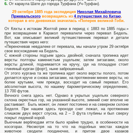
6.
От караула Шате до города Турфана (Уч-Турфан).
29 октября 1885 года экспедиция
Николая Михайловича
Пржевальского
возвращаясь из
4 путешествия по Китаю
,
которая в его дневниках значилась «Поперек великой Гоби.
От Кяхты к истокам Желтой реки в период с 1883 по 1885 годы.»
при возвращении в Каракол перевалили через перевал Бедель.
Вот, как описывает великий путешественник перевал и детали
путешествия через него:
«Переночевав невдалеке от перевала, мы начали утром 29 октября
свое восхождение на Бедель.
С южной стороны подъем здесь двойной; сначала тропинка идет
версты полторы каменистым ущельем; затем зигзагами, около
версты длиной, поднимается на кручу, где на площадке стоит
глиняный курган (форт), ныне заброшенный.
От этого кургана та же тропинка идет около версты полого, потом
делается круче и снова зигзагами, на протяжении менее версты, но
более крутыми, чем прежде, восходит на самый перевал. Его
абсолютная высота, по нашему барометрическому определению,
13 700 футов.
Вечного снега здесь нет. Однако в укрытых ущельях северного
склона окрестных гор, на указанной высоте, зимний снег вполне не
растаивает. Быть может, он лежит постоянно и на северном склоне
Беделя. При нашем здесь проходе снег лежал, на протяжении
слишком двух верст спуска, на 2 – 3 фута глубины и был сверху
покрыт ледяной корой.
Вьючным верблюдам итти было крайне трудно, в особенности на
косогорах. Несмотря на то что на подобных местах каждое
животное сводили поодиночке, и притом двое казаков