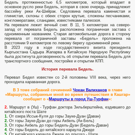
Бедель протяженностью 6,5 километров, который впадает в
основное русло реки Бедель, которая в свою очередь принадлежит
бассейну реки Ак-Шийрак. Седловина перевала каменистая и
глинистая, склоны с обеих сторон кру­тые, сложены песчаниками,
конгло­мератами, сланцами, известняками палеозоя.
На перевале лежит вечный снег. В 11, 5 километрах на северо-
запад от перевала Бедель расположена пограничная застава с
одноименным названием. Старая автомобильная дорога в сторону
перевала от пограничной заставы «Бедель» проложена на
расстоянии 9 километров по левому берегу одноименной реки.
В 2023 году в ходе государственного визита президента
Кыргызстана Садыра Жапарва в Китайскую Народную Республику
была достигнута договоренность об открытии перевала Бедель для
транспортного сообщения, постройке и открытии КПП.
История перевала Бедель.
Перевал Бедел известен со 2-й половины VIII века, через него
проходила караванная дорога.
В 3 томе собраний сочинений
Чокан Валиханов
в главе
«Маршруты, собранные мной во время путешествия в Кашгар»
сообщает о «
Маршруты в город Уш-Турфан
»:
2.
Маршрут в (Уш) - Турфан доктора Зильберштейна, ездившего до
китайского поста Шате
1.
От озера Иссык-Куля до горы Зауке-Дуан (Даван)
2.
От горы Зауке-Дуан до горы Акбель (Ак-Бель)
3.
От горы Акбель до горы Бедель-Дуан (Бедель-Даван)
4
. От горы Бедель до китайского караула Джиде
5.
От китайского караула Джиде до другого - Шате