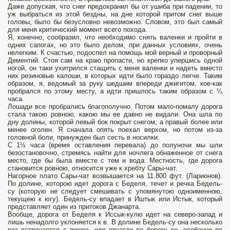
Даже допуская, что снег предохранил бы от ушиба при падении, то
уж выбраться из этой бездны, на дне которой притом снег выше
головы, было бы безусловно невозможно. Словом, это был самый
для меня критический момент всего похода.
Я, конечно, сообразил, что необходимо снять валенки и пройти в
одних сапогах, но это было делом, при данных условиях, очень
нелегким. К счастью, подоспел на помощь мой верный и проворный
Дементий. Стоя сам на краю пропасти, но крепко упершись одной
ногой, он таки ухитрился стащить с меня валенки и надеть вместо
них резиновые калоши, в которых идти было гораздо легче. Таким
образом, я, ведомый за руку шедшим впереди джигитом, кое-как
пробрался по этому месту, а идти пришлось таким образом с ¼
часа.
Лошади все пробрались благополучно. Потом мало-помалу дорога
стала такою ровною, какою мы ее давно не видали. Она шла по
дну долины, которой левый бок покрыт снегом, а правый более или
менее оголен. Я сначала опять поехал верхом, но потом из-за
головной боли, принужден был сесть в носилки.
С 1½ часа (время оставления перевала) до полуночи мы шли
безостановочно, стремясь найти для ночлега обнаженное от снега
место, где бы была вместе с тем и вода. Местность, где дорога
становится ровною, относится уже к хребту Сары-чат.
Нагорное плато Сары-чат возвышается на 11.800 фут. (Ларионов).
По долине, которою идет дорога с Беделя, течет и речка Бедель-
су (которую не следует смешивать с упомянутою одноименною,
текущею к югу). Бедель-су впадает в Иштык или Истык, который
представляет один из притоков Джанарта.
Вообще, дорога от Беделя к Иссык-кулю идет на северо-запад и
лишь ненадолго уклоняется к в. В долине Бедель-су она несколько
раз встречается с рекою, идя отчасти по берегу ее, особенно по