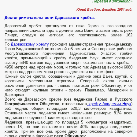
Перевал Кичкинекол»
Юрий Визбор. Декабрь 1954 год.
Достопримечательности Дарвазского хребта.
Дарвазский хребет протянулся от пика Гармо в юго-западном
направлении сначала вдоль долины реки Ванч, а затем вдоль реки
Пяндж, следуя ее изгибам, его протяженность более 162
километров.
По
Дарвазскому хребту
проходит административная граница между
Горно-Бадахшанской автономной областью и Сангворским районом
Республиканского подчинения Таджикистана. Участок гребня
хребта, примыкающий к хребту Академии Наук, имеет среднюю
высоту 5840 метров над уровнем моря, остальная часть хребта -
4950 метров над уровнем моря, и только пик Арнавад высотой 6080
метров над уровнем моря резко выделяется на этом фоне.
Южный склон хребта, обращенный к долине реки Ванч, крутой, с
короткими массивными отрогами. Северный склон сильно
расчленен долинами рек - левых притоков реки Обихингоу, и от
него отходят крупные отроги - хребты Пашимгар, Мазарский и
Дархарвак.
Всего на Дарвазском хребте (без
ледников Гармо и Русского
Географического Общества
, отнесенных к
хребту Академии Наук
)
551 ледник общей площадью 520,3 километров квадратных.
Основная масса ледников имеет небольшие размеры: 81% всех
ледников не крупнее 1 километра квадратного.
Ледников, превышающих по площади 5 километров квадратных,
всего 18, но они составляют почти 40% площади оледенения
хребта. Причем все они, кроме двух, расположены на северном
склоне хребта в бассейне
реки Обихингоу.