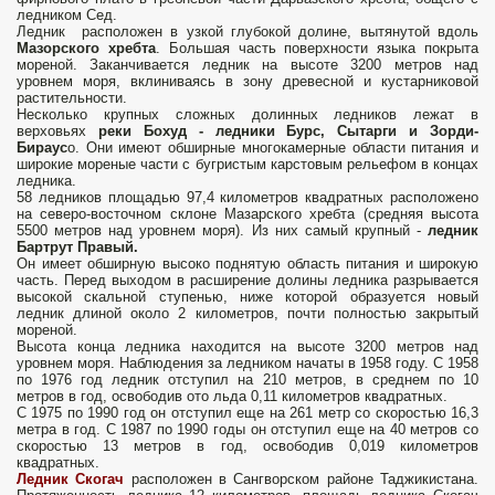
ледником Сед.
Ледник расположен в узкой глубокой долине, вытянутой вдоль
Мазорского хребта
. Большая часть поверхности языка покрыта
мореной. Заканчивается ледник на высоте 3200 метров над
уровнем моря, вклиниваясь в зону древесной и кустарниковой
растительности.
Несколько крупных сложных долинных ледников лежат в
верховьях
реки Бохуд - ледники Бурс, Сытарги и Зорди-
Бираус
о. Они имеют обширные многокамерные области питания и
широкие мореные части с бугристым карстовым рельефом в концах
ледника.
58 ледников площадью 97,4 километров квадратных расположено
на северо-восточном склоне Мазарского хребта (средняя высота
5500 метров над уровнем моря). Из них самый крупный -
ледник
Бартрут Правый.
Он имеет обширную высоко поднятую область питания и широкую
часть. Перед выходом в расширение долины ледника разрывается
высокой скальной ступенью, ниже которой образуется новый
ледник длиной около 2 километров, почти полностью закрытый
мореной.
Высота конца ледника находится на высоте 3200 метров над
уровнем моря. Наблюдения за ледником начаты в 1958 году. С 1958
по 1976 год ледник отступил на 210 метров, в среднем по 10
метров в год, освободив ото льда 0,11 километров квадратных.
С 1975 по 1990 год он отступил еще на 261 метр со скоростью 16,3
метра в год. С 1987 по 1990 годы он отступил еще на 40 метров со
скоростью 13 метров в год, освободив 0,019 километров
квадратных.
Ледник Скогач
расположен в Сангворском районе Таджикистана.