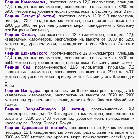
Ледник Комсомолец,
протяженностью 12,2 километров, площадь
17,9 квадратных километров, расположен на высоте от 3260 до
5930 метров над уровнем моря, принадлежит к бассейну реки Ванч.
Ледник Батрут (2 ветви),
протяженностью 12,0: 9,3 километров,
площадь 23,2 квадратных километров, расположен на высоте от
2980 до 5800 метров над уровнем моря, принадлежит к бассейну
рек Батрут и Обихингоу.
Ледник Скогач,
протяженностью 12,0 километров, площадь 12,6
квадратных километров, расположен на высоте от 3050 до 5250
метров над уровнем моря, принадлежит к бассейну рек Скогач и
Бохуд.
Ледник Шокальского,
протяженностью 12,0 километров, площадь
17,4 квадратных километров, расположен на высоте от 3500 до
5680 метров над уровнем моря, принадлежит бассейну реки Гармо.
Ледник Сед,
протяженностью 11,6 километров, площадь 7,2
квадратных километров, расположен на высоте от 2900 до 5700
метров над уровнем моря, принадлежит к бассейну рек Дараисед и
1
Ванч.
Ледник Ванчдара,
протяженностью 9,5 километров, площадь 6,9
квадратных километров, расположен на высоте от 3870 до 5400
метров над уровнем моря, принадлежит к бассейну рек Муумбни и
Гармо.
Ледник Зорди-Бираусо (4 ветви),
протяженностью 9,4
километров, площадь 18,3 квадратных километров, расположен на
высоте от 3280 до 5400 метров над уровнем моря, принадлежит к
бассейну рек Зорди-Бирау и Бохуд.
Ледник Дархарвак (5 ветвей),
протяженностью 6,9 километров,
площадь 12,1 квадратных километров, расположен на высоте от
3960 до 5280 метров над уровнем моря, принадлежит бассейну рек