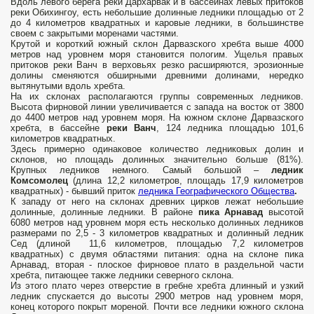
Вдоль левого берега реки Дархарвак и в бассейнах левых притоков
реки Обихингоу, есть небольшие долинные ледники площадью от 2
до 4 километров квадратных и каровые ледники, в большинстве
своем с закрытыми моренами частями.
Крутой и короткий южный склон Дарвазского хребта выше 4000
метров над уровнем моря становится пологим. Ущелья правых
притоков реки Ванч в верховьях резко расширяются, эрозионные
долины сменяются обширными древними долинами, нередко
вытянутыми вдоль хребта.
На их склонах располагаются группы современных ледников.
Высота фирновой линии увеличивается с запада на восток от 3800
до 4400 метров над уровнем моря. На южном склоне Дарвазского
хребта, в бассейне
реки Ванч
, 124 ледника площадью 101,6
километров квадратных.
Здесь примерно одинаковое количество ледниковых долин и
склонов, но площадь долинных значительно больше (81%).
Крупных ледников немного. Самый большой –
ледник
Комсомолец
(длина 12,2 километров, площадь 17,9 километров
квадратных) - бывший приток
ледника Географического Общества
.
К западу от него на склонах древних цирков лежат небольшие
долинные, долинные ледники. В районе
пика Арнавад
высотой
6080 метров над уровнем моря есть несколько долинных ледников
размерами по 2,5 - 3 километров квадратных и долинный ледник
Сед (длиной 11,6 километров, площадью 7,2 километров
квадратных) с двумя областями питания: одна на склоне пика
Арнавад, вторая - плоское фирновое плато в раздельной части
хребта, питающее также ледники северного склона.
Из этого плато через отверстие в гребне хребта длинный и узкий
ледник спускается до высоты 2900 метров над уровнем моря,
конец которого покрыт мореной. Почти все ледники южного склона