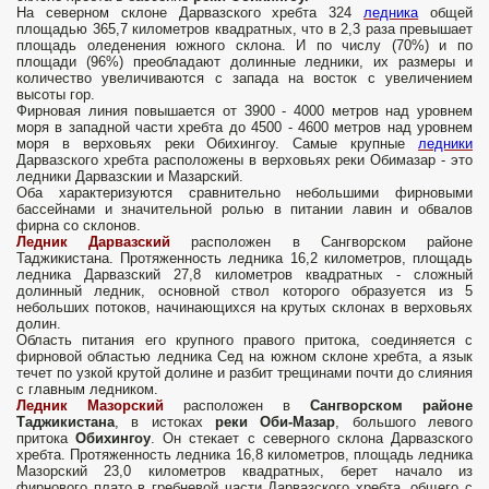
На северном склоне Дарвазского хребта 324
ледника
общей
площадью 365,7 километров квадратных, что в 2,3 раза превышает
площадь оледенения южного склона. И по числу (70%) и по
площади (96%) преобладают долинные ледники, их размеры и
количество увеличиваются с запада на восток с увеличением
высоты гор.
Фирновая линия повышается от 3900 - 4000 метров над уровнем
моря в западной части хребта до 4500 - 4600 метров над уровнем
моря в верховьях реки Обихингоу. Самые крупные
ледники
Дарвазского хребта расположены в верховьях реки Обимазар - это
ледники Дарвазскии и Мазарский.
Оба характеризуются сравнительно небольшими фирновыми
бассейнами и значительной ролью в питании лавин и обвалов
фирна со склонов.
Ледник Дарвазский
расположен в Сангворском районе
Таджикистана. Протяженность ледника 16,2 километров, площадь
ледника Дарвазский 27,8 километров квадратных - сложный
долинный ледник, основной ствол которого образуется из 5
небольших потоков, начинающихся на крутых склонах в верховьях
долин.
Область питания его крупного правого притока, соединяется с
фирновой областью ледника Сед на южном склоне хребта, а язык
течет по узкой крутой долине и разбит трещинами почти до слияния
с главным ледником.
Ледник Мазорский
расположен в
Сангворском районе
Таджикистана
, в истоках
реки Оби-Мазар
, большого левого
притока
Обихингоу
. Он стекает с северного склона Дарвазского
хребта. Протяженность ледника 16,8 километров, площадь ледника
Мазорский 23,0 километров квадратных, берет начало из
фирнового плато в гребневой части Дарвазского хребта, общего с