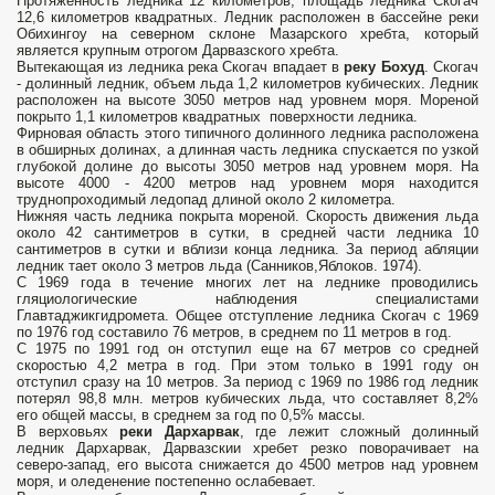
Протяженность ледника 12 километров, площадь ледника Скогач
12,6 километров квадратных. Ледник расположен в бассейне реки
Обихингоу на северном склоне Мазарского хребта, который
является крупным отрогом Дарвазского хребта.
Вытекающая из ледника река Скогач впадает в
реку Бохуд
. Скогач
- долинный ледник, объем льда 1,2 километров кубических. Ледник
расположен на высоте 3050 метров над уровнем моря. Мореной
покрыто 1,1 километров квадратных поверхности ледника.
Фирновая область этого типичного долинного ледника расположена
в обширных долинах, а длинная часть ледника спускается по узкой
глубокой долине до высоты 3050 метров над уровнем моря. На
высоте 4000 - 4200 метров над уровнем моря находится
труднопроходимый ледопад длиной около 2 километра.
Нижняя часть ледника покрыта мореной. Скорость движения льда
около 42 сантиметров в сутки, в средней части ледника 10
сантиметров в сутки и вблизи конца ледника. За период абляции
ледник тает около 3 метров льда (Санников,Яблоков. 1974).
С 1969 года в течение многих лет на леднике проводились
гляциологические наблюдения специалистами
Главтаджикгидромета. Общее отступление ледника Скогач с 1969
по 1976 год составило 76 метров, в среднем по 11 метров в год.
С 1975 по 1991 год он отступил еще на 67 метров со средней
скоростью 4,2 метра в год. При этом только в 1991 году он
отступил сразу на 10 метров. За период с 1969 по 1986 год ледник
потерял 98,8 млн. метров кубических льда, что составляет 8,2%
его общей массы, в среднем за год по 0,5% массы.
В верховьях
реки Дархарвак
, где лежит сложный долинный
ледник Дархарвак, Дарвазскии хребет резко поворачивает на
северо-запад, его высота снижается до 4500 метров над уровнем
моря, и оледенение постепенно ослабевает.