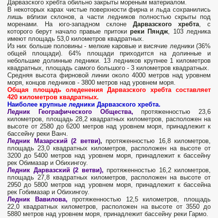
Дарвазского хребта обильно закрыты мореным материалом.
В некоторых карах чистые поверхности фирна и льда сохранились
лишь вблизи склонов, а части ледников полностью скрыты под
моренами. На юго-западном склоне
Дарвазского хребта
, с
которого берут начало правые притоки
реки Пяндж
, 103 ледника
имеют площадь 53,0 километров квадратных.
Из них больше половины - мелкие каровые и висячие ледники (36%
общей площади). 64% площади приходится на долинные и
небольшие долинные ледники. 13 ледников крупнее 1 километров
квадратных, площадь самого большого - 3 километров квадратных.
Средняя высота фирновой линии около 4000 метров над уровнем
моря, концов ледников - 3800 метров над уровнем моря.
Общая площадь оледенения Дарвазского хребта составляет
420 километров квадратных.
Наиболее крупные ледники Дарвазского хребта.
Ледник Географического Общества,
протяженностью 23,6
километров, площадь 28,2 квадратных километров, расположен на
высоте от 2580 до 6200 метров над уровнем моря, принадлежит к
бассейну реки Ванч.
Ледник Мазарский (2 ветви)
,
протяженностью 16,8 километров,
площадь 23,0 квадратных километров, расположен на высоте от
3200 до 5400 метров над уровнем моря, принадлежит к бассейну
рек Обимазар и Обихингоу.
Ледник Дарвазский (2 ветви),
протяженностью 16,2 километров,
площадь 27,8 квадратных километров, расположен на высоте от
2950 до 5800 метров над уровнем моря, принадлежит к бассейна
рек Гобимазар и Обихингоу.
Ледник Вавилова,
протяженностью 12,5 километров, площадь
22,0 квадратных километров, расположен на высоте от 3550 до
5880 метров над уровнем моря, принадлежит бассейну реки Гармо.