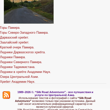
Горы Памира.
Горы Северо-Западного Памира.
Дарвазский хребет.
Заалайский хребет.
Краткий очерк Памира.
Ледники Дарвазскогоо хребта.
Ледники Памира.
Ледники Северного Памира.
Ледники Таджикистана.
Ледники в хребте Академии Наук.
Озера Центральной Азии.
Хребет Академии Наук.
1989–2026 ©.
“Silk Road Adventures” - вс
е путешествия и
услуги по Центральной Азии.
Использование текстов и фотографий с сайта
“Silk Road
Adventures”
возможно только при указании источника. Данный
сайт носит исключительно информационный характер и не
является публичной офертой.
“Silk Road Adventures” - all travels and services in Central Asia.