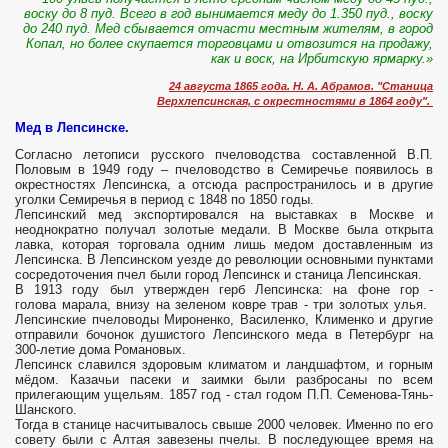
воску до 8 пуд. Всего в год вынимается меду до 1.350 пуд., воску
до 240 пуд. Мед сбывается отчасти местным жителям, в город
Копал, но более скупается торговцами и отвозится на продажу,
как и воск, на Ирбитскую ярмарку.»
24 августа 1865 года. Н. А. Абрамов. "Станица
Верхлепсинская, с окрестностями в 1864 году".
Мед в Лепсинске.
Согласно летописи русского пчеловодства составленной В.П.
Половым в 1949 году – пчеловодство в Семиречье появилось в
окрестностях Лепсинска, а отсюда распространилось и в другие
уголки Семиречья в период с 1848 по 1850 годы.
Лепсинский мед экспортировался на выставках в Москве и
неоднократно получал золотые медали. В Москве была открыта
лавка, которая торговала одним лишь медом доставленным из
Лепсинска. В Лепсинском уезде до революции основными пунктами
сосредоточения пчел были город Лепсинск и станица Лепсинская.
В 1913 году был утвержден герб Лепсинска: на фоне гор -
голова марала, внизу на зеленом ковре трав - три золотых улья. ​
Лепсинские пчеловоды Мироненко, Василенко, Клименко и другие
отправили бочонок душистого Лепсинского меда в Петербург на
300-летие дома Романовых.
Лепсинск славился здоровым климатом и ландшафтом, и горным
мёдом. Казачьи пасеки и заимки были разбросаны по всем
прилегающим ущельям. 1857 год - стал годом П.П. Семенова-Тянь-
Шанского.
Тогда в станице насчитывалось свыше 2000 человек. Именно по его
совету были с Алтая завезены пчелы. В последующее время на