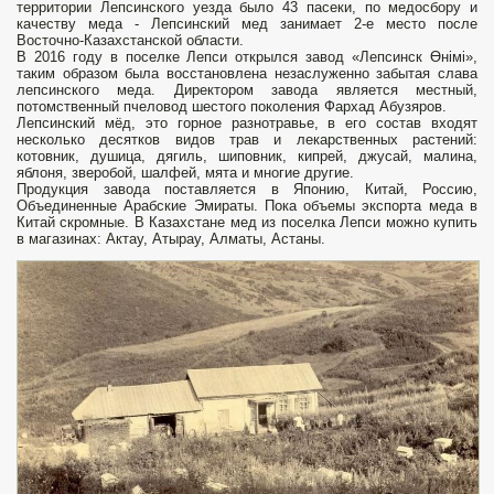
территории Лепсинского уезда было 43 пасеки, по медосбору и
качеству меда - Лепсинский мед занимает 2-е место после
Восточно-Казахстанской области.
В 2016 году в поселке Лепси открылся завод «Лепсинск Өнімі»,
таким образом была восстановлена незаслуженно забытая слава
лепсинского меда. Директором завода является местный,
потомственный пчеловод шестого поколения Фархад Абузяров.
Лепсинский мёд, это горное разнотравье, в его состав входят
несколько десятков видов трав и лекарственных растений:
котовник, душица, дягиль, шиповник, кипрей, джусай, малина,
яблоня, зверобой, шалфей, мята и многие другие.
Продукция завода поставляется в Японию, Китай, Россию,
Объединенные Арабские Эмираты. Пока объемы экспорта меда в
Китай скромные. В Казахстане мед из поселка Лепси можно купить
в магазинах: Актау, Атырау, Алматы, Астаны.