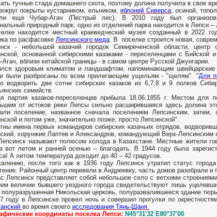
ать тучные стада домашнего скота, поэтому долина получила в свое вр
вокруг покрыты кустарником, ельником,
яблоней Сиверса
, осиной, топо
али еще Чубар-Агач (Пестрый лес). В 2010 году был организова
нальный природный парк, одно из отделений парка находится в Лепси –
селке находится местный краеведческий музея созданный в 2022 го
ка по расфасовке
Лепсинского меда
. В поселке строится новая, совре
инск - небольшой казачий городок Семиреченской области, центр 
нской, основанной сибирскими казаками - переселенцами с Бийской и
-Агач, вблизи китайской границы - в самом центре Русской Джунгарии.
ился здоровым климатом и ландшафтом, напоминающим швейцарские 
и были разбросаны по всем прилегающим ущельям - "щелям". "
Для п
о водворить две сотни сибирских казаков из 6,7,8 и 9 полков Сибир
ьянских семейств.
я партия казаков-переселенцев прибыла 18.06.1855 г. Местом для 
ьшим от истоков реки Лепсы сильно расширившаяся здесь долина это
али поселение, названное сначала поселением Лепсинским, затем, 
нской и потом уже, значительно позже, просто Лепсинской".
тны имена первых командиров сибирских казачьих отрядов, водворивш
ский, хорунжие Лаптев и Александров, командующий Верх-Лепсинским 
епсинск называют полюсом холода в Казахстане. Местные жители гово
 а вот летом и ранней осенью – благодать. В 1944 году была зареги
са! А летом температура доходит до 40 – 42 градусов.
алению, после того как в 1936 году Лепсинск утратил статус города
тение. Районный центр перевели в Андреевку, часть домов разобрали и 
с Лепсинск представляет собой небольшое село с ветхими строениями
ем величии бывшего уездного города свидетельствуют лишь уцелевши
 полуразрушенная Никольская церковь, полуразвалившееся здание тюр
7 году в Лепсинске провел ночь и совершил прогулки по окрестност
Шанский
во время своего
исследования Тянь-Шаня.
рафические координаты поселка Лепси:
N45°31'32 E80°37'00