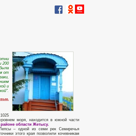
сотни
и 200
ибыла
им от
заки,
ением
кой и
кой".
евым.
 1025
уровнем моря, находится в южной части
 районе области Жетысу.
 Лепсы – одной из семи рек Семиречья
очники этого края позволили кочевникам