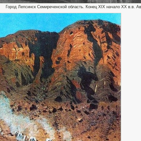
Город Лепсинск Семиреченской область. Конец XIX начало XX в.в. А