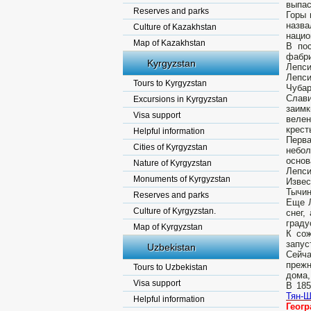
выпас
Reserves and parks
Горы 
назв
Culture of Kazakhstan
нацио
Map of Kazakhstan
В по
фабри
Kyrgyzstan
Лепс
Лепси
Tours to Kyrgyzstan
Чубар
Слав
Excursions in Kyrgyzstan
заимк
Visa support
велен
крест
Helpful information
Перва
Cities of Kyrgyzstan
небол
основ
Nature of Kyrgyzstan
Лепси
Monuments of Kyrgyzstan
Извес
Тычин
Reserves and parks
Еще Л
Culture of Kyrgyzstan.
снег,
граду
Map of Kyrgyzstan
К сож
запус
Uzbekistan
Сейча
прежн
Tours to Uzbekistan
дома,
Visa support
В 185
Тян-
Helpful information
Геог