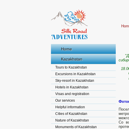
Hom
Home
"Д
Kazakhstan
сибир
Tours to Kazakhstan
18.0
Excursions in Kazakhstan
Sky-resort in Kazakhstan
Hotels in Kazakhstan
Visas and registration
Our services
Фото
Helpful information
Посел
метро
Cities of Kazakhstan
межго
Nature of Kazakhstan
Со в
проте
Monuments of Kazakhstan