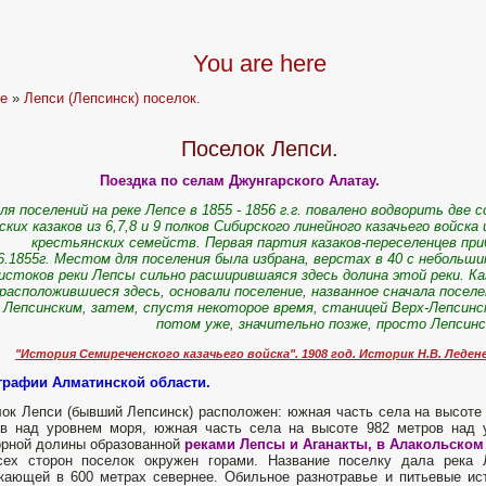
You are here
e
»
Лепси (Лепсинск) поселок.
Поселок Лепси.
Поездка по селам Джунгарского Алатау.
ля поселений на реке Лепсе в 1855 - 1856 г.г. повалено водворить две 
ских казаков из 6,7,8 и 9 полков Сибирского линейного казачьего войска 
крестьянских семейств. Первая партия казаков-переселенцев пр
6.1855г. Местом для поселения была избрана, верстах в 40 с небольш
истоков реки Лепсы сильно расширившаяся здесь долина этой реки. Ка
расположившиеся здесь, основали поселение, названное сначала посел
Лепсинским, затем, спустя некоторое время, станицей Верх-Лепсинс
потом уже, значительно позже, просто Лепсинс
"История Семиреченского казачьего войска". 1908 год. Историк Н.В. Леден
графии Алматинской области.
ок Лепси (бывший Лепсинск) расположен: южная часть села на высоте
в над уровнем моря, южная часть села на высоте 982 метров над 
рной долины образованной
реками Лепсы и Аганакты, в Алакольском
сех сторон поселок окружен горами. Название поселку дала река
кающей в 600 метрах севернее. Обильное разнотравье и питьевые ист