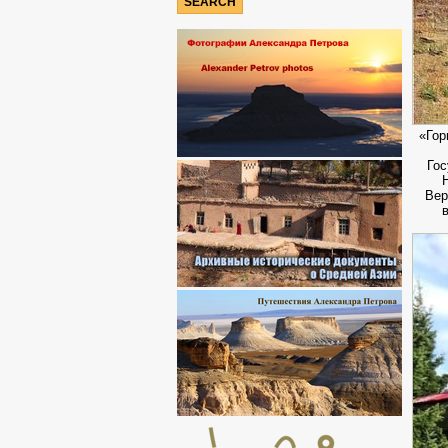
«Гор
Гос
Вер