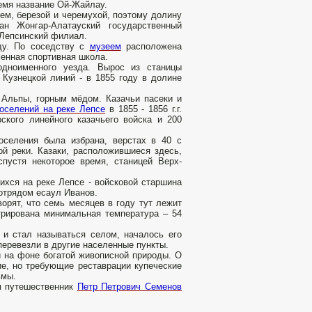
емя название Ой-Жайлау.
лем, березой и черемухой, поэтому долину
н Жонгар-Алатауский государственный
 Лепсинский филиал.
ду. По соседству с
музеем
расположена
менная спортивная школа.
одноименного уезда. Вырос из станицы
 Кузнецкой линий - в 1855 году в долине
Альпы, горным мёдом. Казачьи пасеки и
оселений на реке Лепсе
в 1855 - 1856 г.г.
ского линейного казачьего войска и 200
поселения была избрана, верстах в 40 с
й реки. Казаки, расположившиеся здесь,
спустя некоторое время, станицей Верх-
ихся на реке Лепсе - войсковой старшина
отрядом есаул Иванов.
рят, что семь месяцев в году тут лежит
стрирована минимальная температура – 54
 и стал называться селом, началось его
перевезли в другие населенные пункты.
 на фоне богатой живописной природы. О
е, но требующие реставрации купеческие
ьмы.
ям путешественник
Петр Петрович Семенов