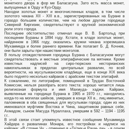
монетного двора в фор­ ме Баласагуна. Зато есть масса монет,
выпущенных в Орду и Куз-Орду.
Находки золотых монет и многочисленных кладов, в том числе
золотого чекана XII - XIII в.в., зарегистрированных на Буране в
гораздо большем количестве, чем на любом другом городище
Северной Киргизии, свидетельствуют о крупной экономической
роли этого города.
Последнее обстоятельство от­мечал еще В. В. Бартольд при
посещении Бураны в 1894 году. Кстати, в кладе золотых монет,
найденном в 1966 году, оказались кружки чекана хорезмшаха
Мухаммеда и более раннего времени. Как полагает Б. Д. Кочнев,
они были зарыты при нашествии монголов.
В пользу отождествления городища Бурана с Баласагуном могут
свидетельствовать и местные эпиграфические па­ мятники. Кроме
известных надписей на сиро-тюркских несторианских
намогильниках в пределах центральных развалин, по всей
вероятности, на мусульманском кладбище, еще в конце XIX века
было поднято несколько кайраков с арабским текстом эпитафий.
К сожалению, по литографии, помещенной в Трудах Восточной
Комиссии, нельзя разобрать всего текста: хорошо читается лишь
религиозная формула и имя Махмуда- хаджи. Кайраки,
выявленные на городище Бурана в 1965 и 1970 г.г., находились
когда-то на могилах шейхов, умерших в конце XII в., лиц именитых,
паломников в оба священных для му­сульман города; один из них
именовался муфтием Востока и Чина, защитником равных себе,
Ахмадом, сыном Масуда Нураллаха, умершим в 592 – 1194 - 1195
г.г..
В этой связи стоит упомянуть известное сообщение Му­хаммеда
Хайдера о развалинах Монара, его постройках и над­писи на
кайраке: «В стране Чу, - отмечено в «Та‘рих-и Раши- ди», - в одном