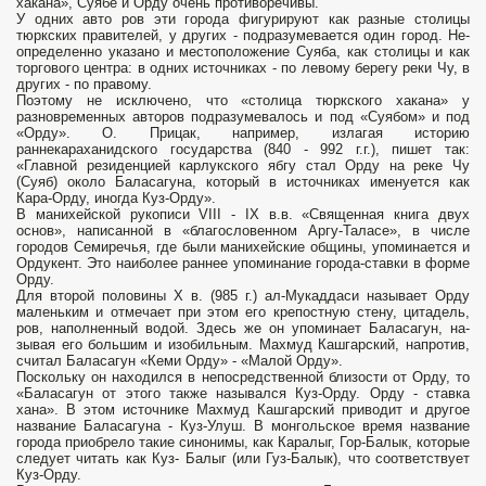
хакана», Суябе и Орду очень противоречивы.
У одних авто­ ров эти города фигурируют как разные столицы
тюркских правителей, у других - подразумевается один город. Не­
определенно указано и местоположение Суяба, как столицы и как
торгового центра: в одних источниках - по левому берегу реки Чу, в
других - по правому.
Поэтому не исключено, что «столица тюркского хакана» у
разновременных авторов подразумевалось и под «Суябом» и под
«Орду». О. Прицак, например, излагая историю
раннекараханидского государства (840 - 992 г.г.), пишет так:
«Главной резиденцией карлукского ябгу стал Орду на реке Чу
(Суяб) около Баласагуна, который в источниках именуется как
Кара-Орду, иногда Куз-Орду».
В манихейской рукописи VIII - IX в.в. «Священная книга двух
основ», написанной в «благословенном Аргу-Таласе», в числе
городов Семиречья, где были манихейские общины, упоминается и
Ордукент. Это наиболее раннее упоминание города-ставки в форме
Орду.
Для второй половины X в. (985 г.) ал-Мукаддаси называет Орду
маленьким и от­мечает при этом его крепостную стену, цитадель,
ров, наполненный водой. Здесь же он упоминает Баласагун, на­
зывая его большим и изобильным. Махмуд Кашгарский, напротив,
считал Баласагун «Кеми Орду» - «Малой Орду».
Поскольку он находился в непосредственной близости от Орду, то
«Баласагун от этого также назывался Куз-Орду. Орду - ставка
хана». В этом источнике Махмуд Кашгарский приводит и другое
название Баласагуна - Куз-Улуш. В монгольское время название
города приобрело такие синонимы, как Каралыг, Гор-Балык, которые
следует читать как Куз- Балыг (или Гуз-Балык), что соответствует
Куз-Орду.