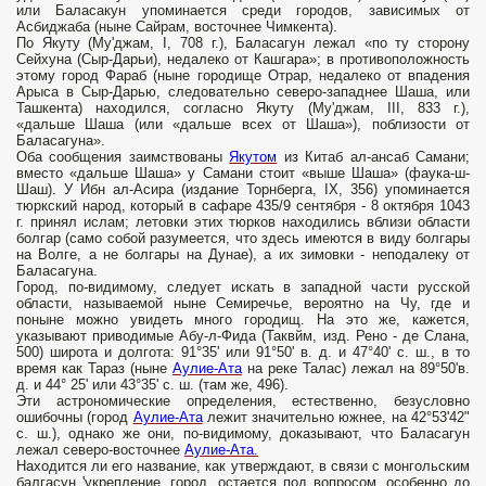
или Баласакун упоминается среди городов, зависимых от
Асбиджаба (ныне Сайрам, восточнее Чимкента).
По Якуту (Му'джам, I, 708 г.), Баласагун лежал «по ту сторону
Сейхуна (Сыр-Дарьи), недалеко от Кашгара»; в противоположность
этому город Фараб (ныне городище Отрар, недалеко от впадения
Арыса в Сыр-Дарью, следовательно северо-западнее Шаша, или
Ташкента) находился, согласно Якуту (Му'джам, III, 833 г.),
«дальше Шаша (или «дальше всех от Шаша»), поблизости от
Баласагуна».
Оба сообщения заимствованы
Якутом
из Китаб ал-ансаб Самани;
вместо «дальше Шаша» у Самани стоит «выше Шаша» (фаука-ш-
Шаш). У Ибн ал-Асира (издание Торнберга, IX, 356) упоминается
тюркский народ, который в сафаре 435/9 сентября - 8 октября 1043
г. принял ислам; летовки этих тюрков находились вблизи области
болгар (само собой разумеется, что здесь имеются в виду болгары
на Волге, а не болгары на Дунае), а их зимовки - неподалеку от
Баласагуна.
Город, по-видимому, следует искать в западной части русской
области, называемой ныне Семиречье, вероятно на Чу, где и
поныне можно увидеть много городищ. На это же, кажется,
указывают приводимые Абу-л-Фида (Таквйм, изд. Рено - де Слана,
500) широта и долгота: 91°35' или 91°50' в. д. и 47°40' с. ш., в то
время как Тараз (ныне
Аулие-Ата
на реке Талас) лежал на 89°50'в.
д. и 44° 25' или 43°35' с. ш. (там же, 496).
Эти астрономические определения, естественно, безусловно
ошибочны (город
Аулие-Ата
лежит значительно южнее, на 42°53'42"
с. ш.), однако же они, по-видимому, доказывают, что Баласагун
лежал северо-восточнее
Аулие-Ата.
Находится ли его название, как утверждают, в связи с монгольским
балгасун 'укрепление, город, остается под вопросом, особенно до