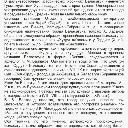
В дальневосточных исторических хрониках Баласагун именуется
Гусы-элудо или Хусы-ваэрдо - как «город гузов». Одновременное
употребление двух-трех наименований для одного и того же города
в средневековой Средней Азии не было чем-то необычным.
Столица кыпчаков Отрар в арабо-персидской литературе
упоминается как Бараб (Фараб); сто­ лица Шаша - Ташкент иначе
известна как Бинкет, Исфиджаб-Сайрам и т. д. Многообразие
синонимов наименования города Баласагуна географ X. Хасанов
объясняет следующим образом: древнейшее название Баласагуна,
содержащееся в сочинениях «Худуд ал'алам» и у Гардизи (XI в.),
по его мнению, было «Беклиг» или «Беклилиг».
По-монгольски оно звучит как «Гор-Балык», а по-местному - у тюрок
аргу и чигиль - «Кузулуш» и «Кузорду». Мнения о древнем
названии Баласагуна в форме «Беклиг» придерживается и
археолог К. М. Байпаков. Однако его вы­ воды о том, что Суяб (он
же - Орду) и Баласагун (он же - Беклиг или Семекна) возникли и
существовали одновременно и что в VII - IX в.в. тюркской столицей
был «Суяб-Орду» (го­родище Ак-Бешим), а Баласагун (Буранинское
городище) был крупным селением, не совсем верны.
Если Ак-Бешим действительно дает археологический материал V -
X в.в., то на Бураиинском городище культурного слоя ранее X века
не зафиксировано. Поэтому нельзя согласиться с выводом ав­тора
о тождестве Беклига (VII - VIII в.в.) с Бураной (X - XIV в.в.).
В. В. Бартольд полагал, что город получил название по»
материалу, из которого воздвигались его постройки («балык» по-
тюркски «глина») 3 К. Махмудов объясняет его как сокращенное от
«балик» с опущением конечного «к» и «сагкун», что означает
«сидящий ото правую руку».
Оба термина, по его мнению, дотюркского происхождения.
Баласагун, таким образом, можно определить как «Город бека»,