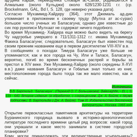
ад-дина Карши, переводчика словаря ас-Сахах, родившегося в
Алмалыке (около Кульджи) около 628/1230-1231 г.г. (ср.
Brockelmann, GAL, Bd I, S. 128, где неверно указана дата).
Согласно Мухаммед-Хайдеру (364), этот Джемаль ад-дин
упоминает в приложении к своему труду (Мулха ат ас-сурах)
большое число ученых из Баласагуна; однако две известные до
сих пор рукописи Мулхаат не содержат ничего подобного.
Во время Мухаммед- Хайдера еще можно было видеть на берегу
Чу надгробье умершего в 711/1311-1312 г.г. имама Мухаммеда
Факиха Баласагуни; следовательно, Баласагун был известен под
своим прежним названием еще в первом десятилетии VIII-XIV в.в.
В сообщениях о походах Тимура Баласагун уже больше не
упоминается; как и все города на Чу, Или и Таласе, Баласагун,
вероятно, погиб во время бесконечных распрей и борьбы за
престол в XIV веке. Уже Мухаммед-Хайдер (около середины X-XVI
в.в.) даже названия Баласагун и Гобалык знал только из книг,
местоположение города было тогда так же мало известно, как и
сейчас.
Источники:
В.В. Бартольд. "Бала
с
агун". (Перевод О. Г. Большакова)
.
Balasaghfin,
-
El, I, S.
639
-
640.
Второе издание: (в обработке, с сокращением, Дж. А. Бойля, с двумя
подписями: В. Бартольда и Дж. А. Бойля).
Том
I
II. Издательство Восточной
литературы. Москва. 196
5
год.
Открытие первоклассных памятников архитектуры на территории
Буранинского городища вызвало в историко-археологической
литературе последнего времени целый ряд вопро­сов: какой город
они украшали и какое место занимали в системе городской
планировки?
Кому могли принадлежать эти величественные усыпальницы?