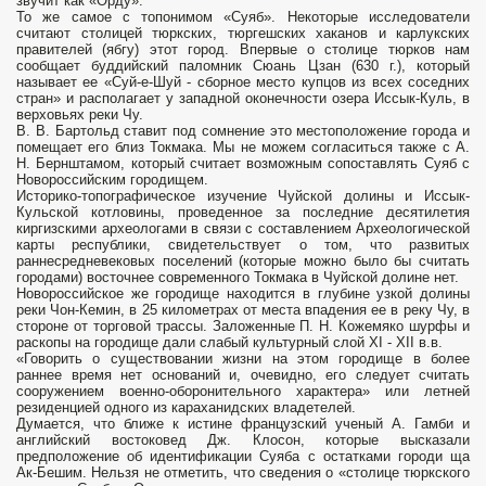
звучит как «Орду».
То же самое с топонимом «Суяб». Некоторые исследова­тели
считают столицей тюркских, тюргешских хаканов и карлукских
правителей (ябгу) этот город. Впервые о столице тюрков нам
сообщает буддийский паломник Сюань Цзан (630 г.), который
называет ее «Суй-е-Шуй - сборное место купцов из всех соседних
стран» и располагает у западной оконечности озера Иссык-Куль, в
верховьях реки Чу.
В. В. Бартольд ставит под сомнение это местоположение города и
помещает его близ Токмака. Мы не можем согласиться также с А.
Н. Бернштамом, который считает возможным сопоставлять Суяб с
Новороссийским городищем.
Историко-топографическое изучение Чуйской долины и Иссык-
Кульской котловины, проведенное за последние десятилетия
киргизскими археологами в связи с составлением Археологической
карты республики, свидетель­ствует о том, что развитых
раннесредневековых поселений (которые можно было бы считать
городами) восточнее современного Токмака в Чуйской долине нет.
Новороссийское же городище находится в глубине узкой долины
реки Чон-Кемин, в 25 километрах от места впадения ее в реку Чу, в
стороне от торговой трассы. Заложенные П. Н. Кожемяко шурфы и
раскопы на городище дали слабый культурный слой XI - XII в.в.
«Говорить о существовании жизни на этом городище в более
раннее время нет оснований и, очевидно, его следует считать
сооружением военно-оборонительного характера» или летней
резиденцией одного из караханидских владетелей.
Думается, что ближе к истине французский ученый А. Гамби и
английский востоковед Дж. Клосон, которые высказали
предположение об идентификации Суяба с остатками городи­ ща
Ак-Бешим. Нельзя не отметить, что сведения о «столице тюркского