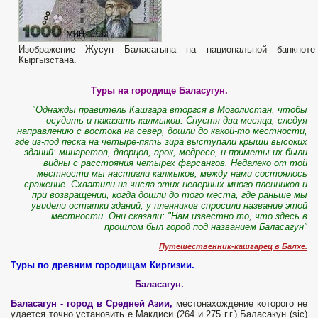
Изображение Жусуп Баласагына на национальной банкноте
Кыргызстана.
Туры на городище Баласугун.
"Однажды правитель Кашгара вторгся в Моголистан, чтобы
осудить и наказать калмыков. Спустя два месяца, следуя
направлению с востока на север, дошли до какой-то местности,
где из-под песка на четыре-пять зира выступали крыши высоких
зданий: минаретов, дворцов, арок, медресе, и приметы их были
видны с расстояния четырех фарсангов. Недалеко от той
местности мы настигли калмыков, между нами состоялось
сражение. Схватили из числа этих неверных много пленников и
при возвращении, когда дошли до того места, где раньше мы
увидели остатки зданий, у пленников спросили название этой
местности. Они сказали: "Нам известно то, что здесь в
прошлом был город под названием Баласагун"
Путешественник-кашгарец в Балхе.
Туры по древним городищам Киргизии.
Баласагун.
Баласагун - город в Средней Азии,
местонахождение которого не
удается точно установить e Макдиси (264 и 275 г.г.) Баласакун (sic)