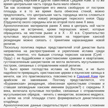
для городищ Киргизии и других памятников Средней Азии. В то же
время центральная часть города была мало обжита.
Так как основная территория его имела свободную от построек
площадь и в то же время была обнесена стеной, можно
предположить, что центральная часть городища могла сложиться
как загородная (или новая) резиденция тюркского князя Орду
(Ордукента) около середины или во второй поло­ вине X века.
Археологических материалов ранее X века в централь­ ной части
городища не встречено, кроме тюргешских монет, которые
обращались на местном рынке и в X - XI в.в. Строительство
культовых мусульманских построек на территории ханской
резиденции можно связать с принятием караханидами новой
религии.
Поскольку политика первых представителей этой династии была
направлена на распространение и укрепление ислама среди
тюрков, понятно, что бывшая столица тюркских каганов (Суяб -
Орду) с ее буддий­скими и христианскими храмами и кварталами,
густонаселенным шахристаном не могла включить мусульманских
построек, связанных с отправлением новой религии.
То было время господства ислама на Востоке, и не было
надобности превращать христианские церкви и языческие капища в
мечети, как это практиковалось повсеместно в
Средней Азии
при
арабском ее завоевании. Поэтому представляется, что
«Буранинская» резиденция, обнесенная крепостными стенами и
ставшая заповедным хан­ским имением (куруком?) с середины X
века, включала культовые постройки, связанные с отправлением
мусульманских об­рядов, - мечеть с минаретом, возможно медресе,
а затем на этой площади стало формироваться династическое
кладбище.
Археологические данные свидетельствуют о необычном сложении