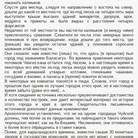
наказать калмыков.
Спустя два месяца, следуя по направлению с востока на север,
дошли до какой-то мест­ности, где из-под песка на четыре-пять зира
выступали крыши высоких зданий: минаретов, дворцов, арок,
медресе и приметы их были видны с расстояния четырех
фарсангов.
Недалеко от той местности мы настигли калмыков (и между ними)
приключилось сражение. Схватили из числа этих неверных много
пленников и при возвращении, когда дошли до того места, где
(раньше) мы увидели остатки зданий, у пленников спросили
название этой местности.
Они сказали: нам известно (лишь) то, что здесь (в прошлом) был
город под названием Баласагун. Во времена правления некоторых
потомков Чингиз-хана остался под песком, а в настоящее время в
некоторых его мес­тах из-под песка иногда можно увидеть комнаты
со всей домашней утварью: котлами, глиняными чашками,
сосудами и вазами, а паласы и (прочие) пожитки исчезли.
В некоторых же комнатах покоятся и люди. Словом, этот город в
прошлом был одним из лучших городов этого края, но в настоящее
время забыто (даже его имя)...».
И хотя сведения источника несколько преувеличивают достоинства
и количество построек, они дают интересный материал по истории
этого города и края в целом. Свидетельства письменных
источников дополняют данные нумизматики.
Археологически установлено, что ни на одном городище Чуйской
долины, тем более за ее пределами, не наб­людается такого обилия
тюргешских монет, как на Ак-Бешиме. Несомненно, они отливались
и более всего обращались в ставке хакана.
Позже, для караханидского времени, известно свыше 30 монетных
дворов в государстве илекханов, но почти нет монет с указанием