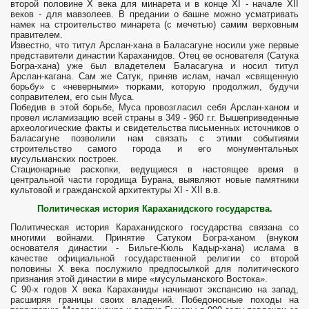
второй половине X века для минарета и в конце XI - начале XII
веков - для мавзолеев. В предании о башне можно усматривать
намек на строительство минарета (с мечетью) самим верховным
правителем.
Известно, что титул Арслан-хана в Баласагуне носили уже первые
представители династии Караханидов. Отец ее основателя (Сатука
Богра-хана) уже был владетелем Баласагуна и носил титул
Арслан-кагана. Сам же Сатук, приняв ислам, начал «священную
борьбу» с «неверными» тюрками, которую продолжил, будучи
соправителем, его сын Муса.
Победив в этой борьбе, Муса провозгласил себя Арслан-ханом и
провел исламизацию всей страны в 349 - 960 г.г. Вышеприведенные
археологические факты и свидетельства письменных источников о
Баласагуне позволили нам связать с этими событиями
строительство самого города и его монументальных
мусульманских построек.
Стационарные раскопки, ведущиеся в настоящее время в
центральной части городища Бурана, выявляют новые памятники
культовой и гражданской архитектуры XI - XII в.в.
Политическая история Караханидского государства.
Политическая история Караханидского государства связана со
многими войнами. Принятие Сатуком Богра-ханом (внуком
основателя династии - Бильге-Кюль Кадыр-хана) ислама в
качестве официальной государственной религии со второй
половины X века послу­жило предпосылкой для политического
признания этой династии в мире «мусульманского Востока».
С 90-х годов X века Караханиды начинают экспансию на запад,
расширяя границы своих владений. Победоносные походы на