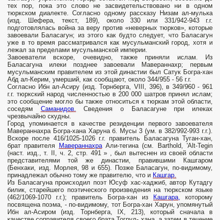
тех пор, пока это слово не засвидетельствовано ни в одном
тюркском диалекте. Согласно одному рассказу Низам ал-мулька
(изд. Шефера, текст, 189), около 330 или 331/942-943 г.г.
подготовлялась война за веру против «неверных тюрков», которые
завоевали Баласагун; из этого как будто следует, что Баласагун
уже в то время рассматривался как мусульманский город, хотя и
лежал за пределами мусульманской империи.
Завоеватели вскоре, очевидно, также приняли ислам. Из
Баласагуна илеки позднее завоевали Мавераннахр; первым
мусульманским правителем из этой династии был Сатук Богра-хан
Абд ал-Керим, умерший, как сообщают, около 344/955 - 56 г.г.
Согласно Ибн ал-Асиру (изд. Торнберга, VIII, 396), в 349/960 - 961
г.г. тюркский народ численностью в 200 000 шатров при­нял ислам;
это сообщение могло бы также относиться к тюркам этой области,
соседям
Саманидов.
Сведения о Баласагуне при илеках
чрезвычайно скудны.
Город упоминается в качестве резиденции первого завоевателя
Мавераннахра Богра-хана Харуна б. Мусы 3 (ум. в 382/992-993 г.г.).
Вскоре после 416/1025-1026 г.г. правитель Баласагуна Туган-хан,
брат правителя
Мавераннахра
Али-тегина (см. Barthold, 'Alt-Tegin
(наст. изд., т. II, ч. 2, стр. 491 » , был вытеснен из своей области
представителями той же династии, правившими Кашгаром
(Бенхаки, изд. Морлея, 98 и 655). Позже Баласагун, по-видимому,
принадлежал обычно тому же правителю, что и
Кашгар.
Из Баласагуна происходил поэт Юсуф хас-хаджиб, автор Кутадгу
билик, старейшего поэтического произведения на тюркском языке
(462/1069-1070 г.г.); правитель Богра-хан из
Кашгара,
которому
посвящена поэма, - по-видимому, тот Богра-хан Харун, упомянутый
Ибн ал-Асиром (изд. Торнберга, IX, 213), который сначала в
качестве соправителя своего брата Тогрул- хана, а затем в течение