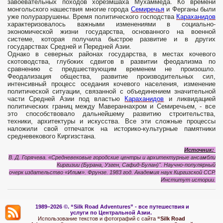
завоевательных походов хорезмшаха Мухаммеда. Ко времени
монгольского нашествия многие города
Семиречья
и Ферганы были
уже полуразрушены. Время политического господства
Караханидов
характеризовалось важными изменениями в социально-
экономической жизни государства, основанного на военной
системе, которая получила быстрое развитие и в других
государствах Средней и Передней Азии.
Однако в северных районах государства, в местах кочевого
скотоводства, глубоких сдвигов в развитии феодализма по
сравнению с предшествующим временем не произошло.
Феодализация общества, развитие производительных сил,
интенсивный процесс оседания кочевого населения, изменение
политической ситуации, связанной с объединением значительной
части Средней Азии под властью
Караханидов
и ликвидацией
политических границ между Мавераннахром и Семиречьем, - все
это способствовало дальнейшему развитию строительства,
техники, архитектуры и искусства. Все эти сложные процессы
наложили свой отпечаток на историко-культурные памятники
средневекового Киргизстана.
Источник:
В. Д. Горячева. «Средневековые городские центры и архитектурные ансамбли
Киргизии
(Бурана, Узген, Сафид-Булан)". Научно-популярный
очерк
издательство «Илим».
Фрунзе. 1983 год. Академия наук Киргизской ССР.
Институт истории.
1989–2026 ©.
“Silk Road Adventures” - вс
е путешествия и
услуги по Центральной Азии.
Использование текстов и фотографий с сайта
“Silk Road