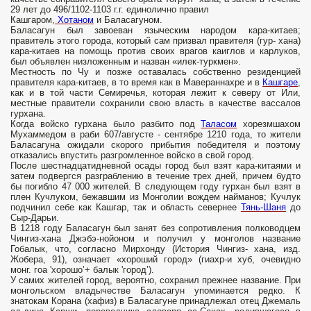
29 лет до 496/1102-1103 г.г. единолично правил
Каш­гаром,
Хотаном
и Баласагуном.
Баласагун был завоеван языческим народом кара-китаев;
правитель этого города, который сам призвал правителя (гур- хана)
кара-китаев на помощь против своих врагов каиглов и карлуков,
был объявлен низложенным и назван «илек-туркмен».
Местность по Чу и позже оставалась собственно резиденцией
правителя кара-китаев, в то время как в Мавераннахре и в
Кашгаре
,
как и в той части Семиречья, которая лежит к северу от Или,
местные правители сохранили свою власть в качестве вассалов
гурхана.
Когда войско гурхана было разбито под
Таласом
хорезмшахом
Мухаммедом в раби 607/августе - сентябре 1210 года, то жители
Баласагуна ожидали скорого прибытия победителя и поэтому
отказались впустить разгромленное войско в свой город.
После шестнадцатидневной осады город был взят кара-китаями и
затем подвергся разграблению в течение трех дней, причем будто
бы погибло 47 000 жителей. В следующем году гурхан был взят в
плен Кучлуком, бежавшим из Монголии вождем найманов; Кучлук
подчинил себе как Кашгар, так и область севернее
Тянь-Шаня
до
Сыр-Дарьи.
В 1218 году Баласагун был занят без сопротивления полководцем
Чингиз-хана Джэбэ-нойоном и получил у монголов название
Гобалык, что, согласно Мирхонду (История Чингиз- хана, изд.
Жобера, 91), означает «хороший город» (гиахр-и хуб, очевидно
монг. гоа 'хорошо’+ балык 'город’).
У самих жителей город, вероятно, сохранил прежнее название. При
монгольском владычестве Баласагун упоминается редко. К
знатокам Корана (хафиз) в Баласагуне принадлежал отец Джемаль