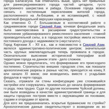
города Баласагуна. Как отмечалось выше, здесь нет привычных
для раннесредневекового города частей: цитадели, густо
застроенного шахристана и рабада. Основание города можно
связать с постепенным переселением жителей города,
расположенного на Ак-Бешиме, и их исламизацией, с новой
политикой феодальной верхушки караханидов.
Как отмечено О. Г. Большаковым в коллективной работе о
средневековом городе
Средней Азии
, кочевая феодальная знать
была заин­тересована в расширении градостроительства и
пополнении урбанизированного ремесленного населения - главной
производительной силы, а в городских постройках имела источник
постоянного дохода с недвижимости («мустагалл»).
Город Киргизии X - XII в.в., как и повсеместно в
Средней Азии
,
являлся административно-политическим центром; зна­чительная
часть крупных землевладельцев теперь проживала в городах.
Окончательное выяснение исторической топографии всей
территории города на данном этапе - дело сложное.
Однако можно предполагать, что формирование его происходило
постепенно. Строительство внешних городских стен, как показали
археологические разрезы в разных частях, приходится на конец X
или начало XI веков; они возводились вместе с усадьбами
феодалов в черте города.
Сказать, отражали ли стены конфигурацию уже сложившейся
застройки или сооружались произвольно до начала формирования
го­ рода, пока трудно. Судя по другим поселениям Чуйской долины,
они были возведены в качестве административной границы и для
защиты городских построек вместе с окружающими их посевами,
садами и огородами от врагов.
Для кого же предназначались вскрытые буранинские по­ стройки?
Археологические данные свидетельствуют о возведении их во