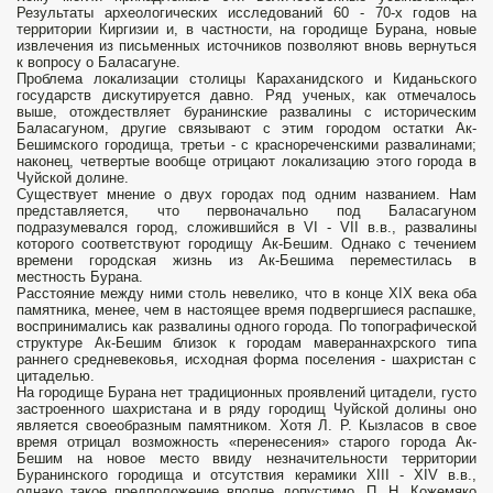
Результаты археологических исследований 60 - 70-х годов на
территории Киргизии и, в частности, на городище Бурана, новые
извлечения из письменных источников позволяют вновь вернуться
к вопросу о Баласагуне.
Проблема локализации столицы Караханидского и Киданьского
государств дискутируется давно. Ряд ученых, как от­мечалось
выше, отождествляет буранинские развалины с историческим
Баласагуном, другие связывают с этим городом остатки Ак-
Бешимского городища, третьи - с краснореченскими развалинами;
наконец, четвертые вообще отрицают локализацию этого города в
Чуйской долине.
Существует мнение о двух городах под одним названием. Нам
представляется, что первоначально под Баласагуном
подразумевался город, сложившийся в VI - VII в.в., развалины
которого соответствуют городищу Ак-Бешим. Однако с течением
времени городская жизнь из Ак-Бешима переместилась в
местность Бурана.
Расстояние между ними столь невелико, что в конце XIX века оба
памятника, менее, чем в настоящее время подвергшиеся распашке,
воспринимались как развалины одного города. По топографической
структуре Ак-Бешим близок к городам мавераннахрского типа
раннего средневековья, исходная форма поселения - шахристан с
цитаделью.
На городище Бурана нет традиционных проявлений цитадели, густо
застроенного шахристана и в ряду городищ Чуйской долины оно
является своеобразным памятником. Хотя Л. Р. Кызласов в свое
время отрицал возможность «перенесения» старого города Ак-
Бешим на новое место ввиду незначительности территории
Буранинского городища и отсутствия керамики XIII - XIV в.в.,
однако такое предположение вполне допустимо. П. Н. Кожемяко