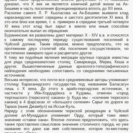
доказал, что X век не является конечной датой жизни на Ак-
Бешиме и часть поселения функционировала вплоть до XII века.
Раскопки самого Л. Р. Кызласова на Ак-Бешиме выявили клад
караханидских монет середины и шестого десятилетия XI века. В
это или близ­ кое время, т. е. примерно в середине третьей четверти
XI века этот клад был зарыт в землю или иным способом
окончатель­но выпал из обращения.
Буранинские же развалины дают материал X - XIV в.в. и относятся
к самому последнему периоду существования поселений в
Чуйской долине. Таким образом, можно предполагать, что на
протяжении двух столетий оба поселения сосуществовали, но
постепенно замирало одно и расцветало другое.
К тому же подобные явления миграции крупных городов из­вестны
для ряда среднеазиатских столиц: Самарканда, Мерва, Кеша и
других. Вышеотмеченные данные археолого-топографического
наблюдения необходимо сопоставить со сведениями письменных
источников.
Весьма интересно, что почти все средневековые авторы упоминают
столицу Караханидского государства под названием Баласагун
лишь с X века. До этого в арабо-персид­ских источниках, в
частности у Ибн-Хордадбеха и Кудамы, отмечен «город
тюргешского (тюркского) хакана» (у Куда­ мы - «селение тюркского
хакана) в 4 фарсахах от «большого селения» Сарыг по дороге из
Тараза (ныне Джамбул) на Иссык-Куль.
Наряду с этим обозначением тюркской резиденции в Чуйской
долине ал-Мукаддаси упоминает Орду, который тоже имел
значение «ставки хана». Вполне логично предпо­ложить, что здесь
также проставлено смысловое значение столичного города, но уже
название его дано как имя собственное, которое по-местному