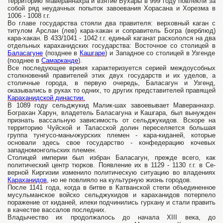
территорию Мавераннахра и взятие Бухары в 999 году повлекли за
собой ряд неудачных попыток завоевания Хорасана и Хорезма в
1006 - 1008 г.г.
Во главе государства стояли два правителя: верховный каган с
титулом Арслан (лев) кара-хакан и соправитель Богра (верблюд)
кара-хакан. В 433/1041 - 1042 г.г. единый каганат раскололся на два
отдельных караханидских государства: Восточное со столицей в
Баласагуне
(позднее в
Кашгаре
) и Западное со столицей в Узгенде
(позднее в
Самарканде
).
Все последующее время характеризуется серией междоусобных
столкновений правителей этих двух государств и их уделов, а
столичные города, в первую очередь, Баласагун и Узгенд,
оказывались в руках то одних, то других представителей правящей
Караханидской династии.
В 1089 году сельджукид Малик-шах завоевывает Мавераннахр.
Бограхан Харун, владетель Баласагуна и Кашгара, был вынужден
признать вассальную зависимость от сельджукидов. Вскоре на
территорию Чуйской и Таласской долин пере­селяется большая
группа тунгусо-маньчжурских племен - кара-киданей, которые
основали здесь свое государство - конфедерацию кочевых
западномонгольских племен.
Столицей империи был избран Баласагун, прежде всего, как
политический центр тюрков. Появление их в 1129 - 1130 г.г. в Се­
верной Киргизии изменило политическую ситуацию во владениях
Караханидов,
но не повлияло на культурную жизнь городов.
После 1141 года, когда в битве в Катванской степи объединенное
мусульманское войско сельджукидов и караханидов потерпело
поражение от киданей, илеки подчинились гурхану и стали править
в качестве вассалов последних.
Владычество их продолжалось до начала XIII века, до