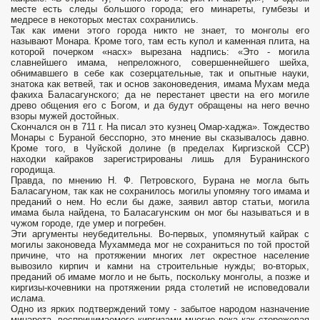
месте есть следы большого города; его мина­реты, гумбезы и
медресе в некоторых местах сохранились.
Так как имени этого города никто не знает, то монголы его
называют Монара. Кроме того, там есть купол и каменная плита, на
которой почерком «насх» вырезана надпись: «Это - могила
славнейшего имама, непреложного, совершеннейшего шейха,
обнимавшего в себе как созерцательные, так и опытные науки,
знатока как ветвей, так и основ законоведения, имама Мухам­ меда
факиха Баласагунского; да не перестанет цвести на его могиле
древо общения его с Богом, и да будут обращены на него вечно
взоры мужей достойных.
Скончался он в 711 г. На­ писал это кузнец Омар-хаджа». Тождество
Монары с Бураной бесспорно, это мнение вы­ сказывалось давно.
Кроме того, в Чуйской долине (в пределах Киргизской ССР)
находки кайраков зарегистрированы лишь для Буранинского
городища.
Правда, по мнению Н. Ф. Петровского, Бурана не могла быть
Баласагуном, так как не сохранилось могилы упомяну­ того имама и
преданий о нем. Но если бы даже, заявил автор статьи, могила
имама была найдена, то Баласагунским он мог бы называться и в
чужом городе, где умер и погребен.
Эти аргументы неубедительны. Во-первых, упомянутый кайрак с
могилы законоведа Мухаммеда мог не сохраниться по той простой
причине, что на протяжении многих лет окрестное население
вывозило кирпич и камни на строительные нуж­ды; во-вторых,
преданий об имаме могло и не быть, поскольку монголы, а позже и
киргизы-кочевники на протяжении ряда столетий не исповедовали
ислама.
Одно из ярких подтверждений тому - забытое народом назначение
минарета, восприни­маемого киргизами многие века как сторожевая