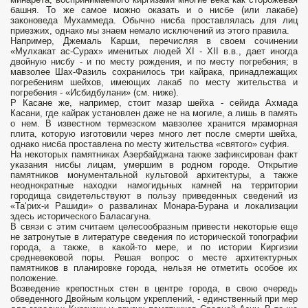
башня. То же самое можно оказать и о нисбе (или лакабе)
законоведа Мухаммеда. Обычно нисба проставлялась для лиц
приезжих, однако мы знаем немало исключений из этого правила.
Например, Джемаль Карши, перечисляя в своем сочинении
«Мулхакат ас-Сурах» именитых людей XI - XII в.в., дает иногда
двойную нисбу - и по месту рождения, и по месту погребения; в
мавзолее Шах-Фазиль сохранилось три кайрака, принадлежащих
погребениям шейхов, имеющих лакаб по месту жительства и
погребения - «Исбидбулани» (см. ниже).
Р Касане же, например, стоит мазар шейха - сейида Ахмада
Касани, где кайрак установлен даже не на могиле, а лишь в память
о нем. В известном термезском мавзолее хранится мраморная
плита, которую изготовили че­рез много лет после смерти шейха,
однако нисба проставлена по месту жительства «святого» суфия.
На некоторых памят­никах Азербайджана также зафиксирован факт
указания нисбы лицам, умершим в родном городе. Открытие
памятников монументальной культовой архитек­туры, а также
неоднократные находки намогидьных камней на территории
городища свидетельствуют в пользу приведен­ных сведений из
«Та‘рих-и Рашиди» о развалинах Монара-Бурана и локализации
здесь исторического Баласагуна.
В связи с этим считаем целесообразным привести некоторые еще
не затронутые в литературе сведения по исторической топографии
города, а также, в какой-то мере, и по истории Киргизии
средневековой поры. Решая вопрос о месте архитектурных
памятников в планировке города, нельзя не отметить особое их
положение.
Возведение крепостных стен в центре города, в свою очередь
обведенного Двойным кольцом укреплений, - единственный при­ мер