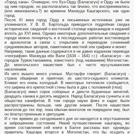
«Город хана». Очевидно, что Куз-Орду (Баласагун) и Орду не были
од­ ним городом, но располагались так близко, что восприни­мались
(или именовались?) во времена Махмуда Кашгарского, как один
город.
После XI века город Орду в письменных источниках уже не
упоминался. У В. В. Бартольда приводится подробная сводка
истори­ческих сведений о восточной столице караханидов и киданей
вплоть до XVI века. Однако некоторые дополнительные сведения о
городе можно почерпнуть и в последующих работах востоковедов
и археологов в связи с открытием и переводом сочинений
средневековых авторов, памятников местной эпи­ графики и монет.
Например, такие данные содержатся в не­ давно изданном переводе
«географии» Махмуда ибн Вали (1634 – 1641 г.г.): «Баласагун - из
городов Туркестанзамина, известного (под названием) Моголистан.
До монгольского нашествия был с чисто мусульманским
населением.
Из него вышло много ученых. Мустауфи говорит: (Баласагун) -
страна обширная и приятная; из шестого-седьмого климатов.
Климат его очень холодный. В некоторых летописях сообщается,
что ши­рина его крепостной стены была в два с половиной (гяза).
(Баласагун) имел сорок соборных и двести будничных мече­тей,
двадцать ханака и десять медресе. Народ Баласагуна сунниты и из
общества ханифитов. В том городе науки фикх и хадис были
распространены боль­ше, чем другие знания. После нашествия
монголов до тех пор, пока обычаи мон­голов не повредили ему, был
он благоустроенным и цветущим.
И с тех времен до сегодняшнего дня он находится в опустошенном
и заброшенном состоянии. Некий путешественник кашгарец, во
время составления сей книги в Балхе рассказы­ вал: однажды
правитель Кашгара вторгся в Моголистан, что­ бы осудить и